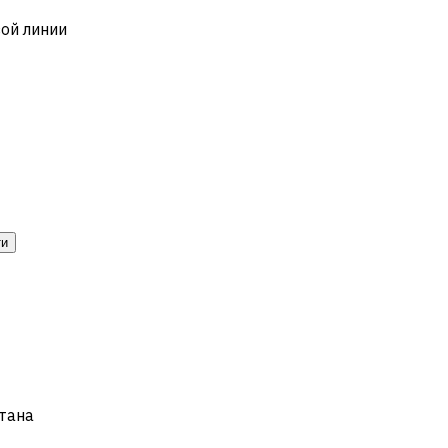
ой линии
ти
тана