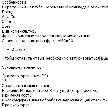
Особенности
Переменный шаг зуба. Переменный угол подъема винтов
Бренд
AdvaCut
Скидка
15%
Вид номенклатуры
Фрезы концевые твердосплавные монолитные
Серия твердосплавных фрез
:
AMG600
Отзывы
Чтобы оставить отзыв, необходимо авторизоваться
Вой
Основные параметры
Диаметр фрезы, мм (DC)
16
Обрабатываемый металл
Р (сталь)
,
M (нерж.сталь)
,
K (чугун)
,
S (жаропрочные)
Применяемость
Высокоэффективная обработка нержавеющей стали, ти
Профиль фрезы