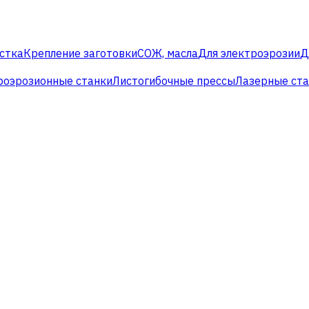
стка
Крепление заготовки
СОЖ, масла
Для электроэрозии
Д
роэрозионные станки
Листогибочные прессы
Лазерные ст