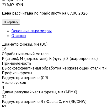
776,57 BYN
Цена рассчитана по прайс листу на
07.08.2026
В корзину
Основные параметры
Отзывы
Диаметр фрезы, мм (DC)
16
Обрабатываемый металл
Р (сталь)
,
M (нерж.сталь)
,
K (чугун)
,
S (жаропрочные)
Применяемость
Высокоэффективная обработка нержавеющей стали, ти
Профиль фрезы
Радиус при вершине (CR)
Число зубьев
4
Длина режущей части фрезы, мм (APMX)
32
Радиус при вершине R / Фаска C, мм (RE/CHW)
R1