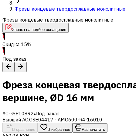
Фрезы концевые твердосплавные монолитные
Фрезы концевые твердосплавные монолитные
Заявка на подбор оснащения
Скидка 15%
Под заказ
Фреза концевая твердоспл
вершине, ØD 16 мм
AC.GSE10892
Под заказ
Бывший AC.GSE04417 - AMG600-R4-16010
В сравнение
В избранное
Распечатать
660,08 BYN