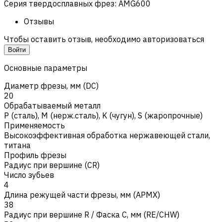
Серия твердосплавных фрез
:
AMG600
Отзывы
Чтобы оставить отзыв, необходимо авторизоваться
Войти
Основные параметры
Диаметр фрезы, мм (DC)
20
Обрабатываемый металл
Р (сталь)
,
M (нерж.сталь)
,
K (чугун)
,
S (жаропрочные)
Применяемость
Высокоэффективная обработка нержавеющей стали,
титана
Профиль фрезы
Радиус при вершине (CR)
Число зубьев
4
Длина режущей части фрезы, мм (APMX)
38
Радиус при вершине R / Фаска C, мм (RE/CHW)