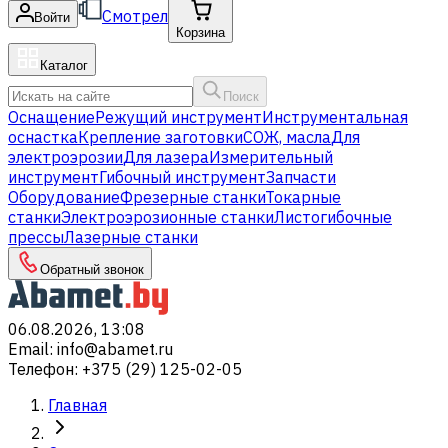
Смотрел
Войти
Корзина
Каталог
Поиск
Оснащение
Режущий инструмент
Инструментальная
оснастка
Крепление заготовки
СОЖ, масла
Для
электроэрозии
Для лазера
Измерительный
инструмент
Гибочный инструмент
Запчасти
Оборудование
Фрезерные станки
Токарные
станки
Электроэрозионные станки
Листогибочные
прессы
Лазерные станки
Обратный звонок
06.08.2026, 13:08
Email
:
info@abamet.ru
Телефон
:
+375 (29) 125-02-05
Главная