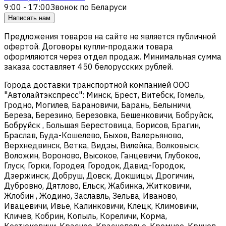
9:00 - 17:00
Звонок по Беларуси
Написать нам
Предложения товаров на сайте не является публичной
офертой. Договоры купли-продажи товара
оформляются через отдел продаж. Минимальная сумма
заказа составляет 450 белорусских рублей.
Города доставки транспортной компанией ООО
"Автолайтэкспресс": Минск, Брест, Витебск, Гомель,
Гродно, Могилев, Барановичи, Барань, Белыничи,
Береза, Березино, Березовка, Бешенковичи, Бобруйск,
Бобруйск , Большая Берестовица, Борисов, Брагин,
Браслав, Буда-Кошелево, Быхов, Валерьяново,
Верхнедвинск, Ветка, Видзы, Вилейка, Волковыск,
Воложин, Вороново, Высокое, Ганцевичи, Глубокое,
Глуск, Горки, Городея, Городок, Давид-Городок,
Дзержинск, Добруш, Довск, Докшицы, Дрогичин,
Дубровно, Дятлово, Ельск, Жабинка, Житковичи,
Жлобин , Жодино, Заславль, Зельва, Иваново,
Ивацевичи, Ивье, Калинковичи, Клецк, Климовичи,
Кличев, Кобрин, Копыль, Кореличи, Корма,
Костюковичи, Красное, Краснополье, Кремное, Кричев,