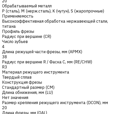
20
Обрабатываемый металл
Р (сталь)
,
M (нерж.сталь)
,
K (чугун)
,
S (жаропрочные)
Применяемость
Высокоэффективная обработка нержавеющей стали,
титана
Профиль фрезы
Радиус при вершине (CR)
Число зубьев
4
Длина режущей части фрезы, мм (APMX)
38
Радиус при вершине R / Фаска C, мм (RE/CHW)
R3
Материал режущего инструмента
Твердый сплав
Конструкция фрезы
Стандартный размер (CM)
Длина обнижения, мм (LU)
Нет значения
Размер крепления режущего инструмента (DCON), мм
20
Длина фрезы, мм (OAL)