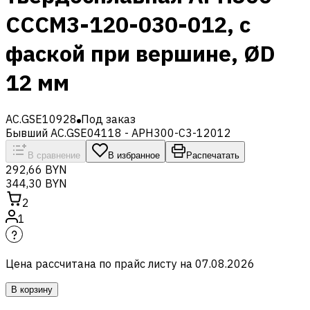
CCCM3-120-030-012, с
фаской при вершине, ØD
12 мм
AC.GSE10928
Под заказ
Бывший AC.GSE04118 - APH300-C3-12012
В сравнение
В избранное
Распечатать
292,66 BYN
344,30 BYN
2
1
Цена рассчитана по прайс листу на
07.08.2026
В корзину