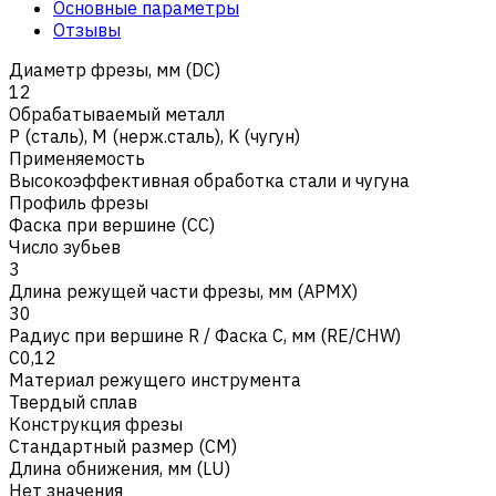
Основные параметры
Отзывы
Диаметр фрезы, мм (DC)
12
Обрабатываемый металл
Р (сталь)
,
M (нерж.сталь)
,
K (чугун)
Применяемость
Высокоэффективная обработка стали и чугуна
Профиль фрезы
Фаска при вершине (CC)
Число зубьев
3
Длина режущей части фрезы, мм (APMX)
30
Радиус при вершине R / Фаска C, мм (RE/CHW)
C0,12
Материал режущего инструмента
Твердый сплав
Конструкция фрезы
Стандартный размер (CM)
Длина обнижения, мм (LU)
Нет значения