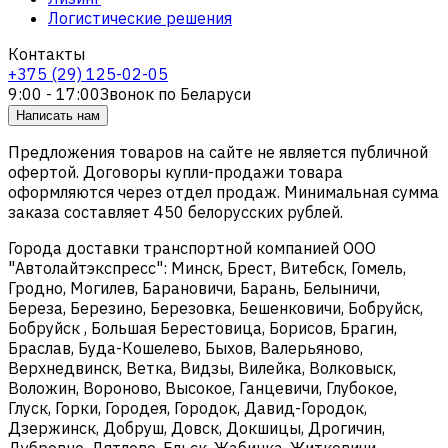
Логистические решения
Контакты
+375 (29) 125-02-05
9:00 - 17:00
Звонок по Беларуси
Написать нам
Предложения товаров на сайте не является публичной
офертой. Договоры купли-продажи товара
оформляются через отдел продаж. Минимальная сумма
заказа составляет 450 белорусских рублей.
Города доставки транспортной компанией ООО
"Автолайтэкспресс": Минск, Брест, Витебск, Гомель,
Гродно, Могилев, Барановичи, Барань, Белыничи,
Береза, Березино, Березовка, Бешенковичи, Бобруйск,
Бобруйск , Большая Берестовица, Борисов, Брагин,
Браслав, Буда-Кошелево, Быхов, Валерьяново,
Верхнедвинск, Ветка, Видзы, Вилейка, Волковыск,
Воложин, Вороново, Высокое, Ганцевичи, Глубокое,
Глуск, Горки, Городея, Городок, Давид-Городок,
Дзержинск, Добруш, Довск, Докшицы, Дрогичин,
Дубровно, Дятлово, Ельск, Жабинка, Житковичи,