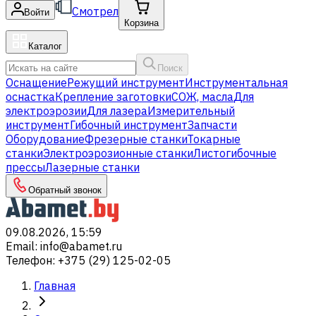
Смотрел
Войти
Корзина
Каталог
Поиск
Оснащение
Режущий инструмент
Инструментальная
оснастка
Крепление заготовки
СОЖ, масла
Для
электроэрозии
Для лазера
Измерительный
инструмент
Гибочный инструмент
Запчасти
Оборудование
Фрезерные станки
Токарные
станки
Электроэрозионные станки
Листогибочные
прессы
Лазерные станки
Обратный звонок
09.08.2026, 15:59
Email
:
info@abamet.ru
Телефон
:
+375 (29) 125-02-05
Главная