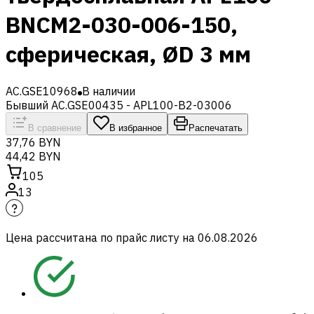
BNCM2-030-006-150,
сферическая, ØD 3 мм
AC.GSE10968
В наличии
Бывший AC.GSE00435 - APL100-B2-03006
В сравнение
В избранное
Распечатать
37,76 BYN
44,42 BYN
105
13
Цена рассчитана по прайс листу на
06.08.2026