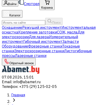
Смотрел
Войти
Корзина
Каталог
Поиск
Оснащение
Режущий инструмент
Инструментальная
оснастка
Крепление заготовки
СОЖ, масла
Для
электроэрозии
Для лазера
Измерительный
инструмент
Гибочный инструмент
Запчасти
Оборудование
Фрезерные станки
Токарные
станки
Электроэрозионные станки
Листогибочные
прессы
Лазерные станки
Обратный звонок
07.08.2026, 15:01
Email
:
info@abamet.ru
Телефон
:
+375 (29) 125-02-05
Главная