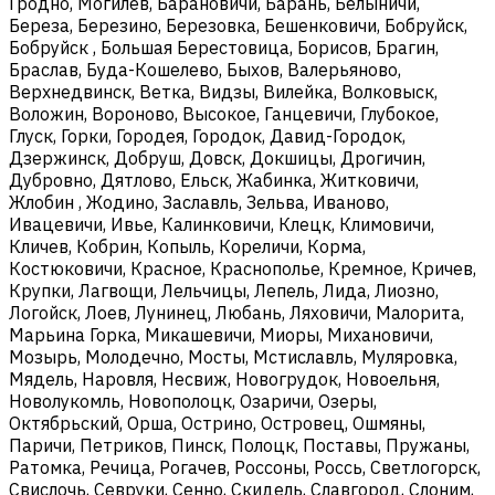
Гродно, Могилев, Барановичи, Барань, Белыничи,
Береза, Березино, Березовка, Бешенковичи, Бобруйск,
Бобруйск , Большая Берестовица, Борисов, Брагин,
Браслав, Буда-Кошелево, Быхов, Валерьяново,
Верхнедвинск, Ветка, Видзы, Вилейка, Волковыск,
Воложин, Вороново, Высокое, Ганцевичи, Глубокое,
Глуск, Горки, Городея, Городок, Давид-Городок,
Дзержинск, Добруш, Довск, Докшицы, Дрогичин,
Дубровно, Дятлово, Ельск, Жабинка, Житковичи,
Жлобин , Жодино, Заславль, Зельва, Иваново,
Ивацевичи, Ивье, Калинковичи, Клецк, Климовичи,
Кличев, Кобрин, Копыль, Кореличи, Корма,
Костюковичи, Красное, Краснополье, Кремное, Кричев,
Крупки, Лагвощи, Лельчицы, Лепель, Лида, Лиозно,
Логойск, Лоев, Лунинец, Любань, Ляховичи, Малорита,
Марьина Горка, Микашевичи, Миоры, Михановичи,
Мозырь, Молодечно, Мосты, Мстиславль, Муляровка,
Мядель, Наровля, Несвиж, Новогрудок, Новоельня,
Новолукомль, Новополоцк, Озаричи, Озеры,
Октябрьский, Орша, Острино, Островец, Ошмяны,
Паричи, Петриков, Пинск, Полоцк, Поставы, Пружаны,
Ратомка, Речица, Рогачев, Россоны, Россь, Светлогорск,
Свислочь, Севруки, Сенно, Скидель, Славгород, Слоним,