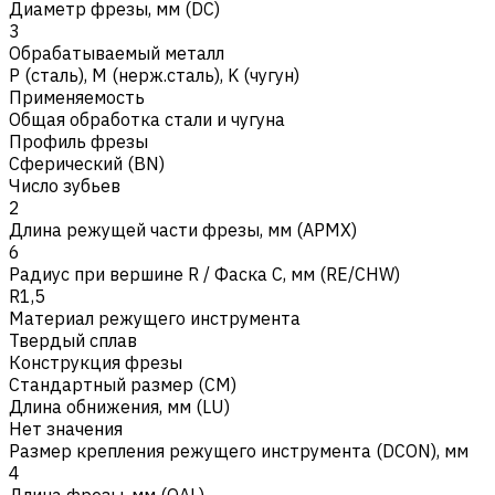
Диаметр фрезы, мм (DC)
3
Обрабатываемый металл
Р (сталь)
,
M (нерж.сталь)
,
K (чугун)
Применяемость
Общая обработка стали и чугуна
Профиль фрезы
Сферический (BN)
Число зубьев
2
Длина режущей части фрезы, мм (APMX)
6
Радиус при вершине R / Фаска C, мм (RE/CHW)
R1,5
Материал режущего инструмента
Твердый сплав
Конструкция фрезы
Стандартный размер (CM)
Длина обнижения, мм (LU)
Нет значения
Размер крепления режущего инструмента (DCON), мм
4
Длина фрезы, мм (OAL)