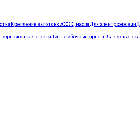
стка
Крепление заготовки
СОЖ, масла
Для электроэрозии
Д
роэрозионные станки
Листогибочные прессы
Лазерные ст