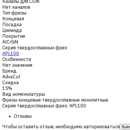
Каналы для СОЖ
Нет каналов
Тип фрезы
Концевая
Посадка
Цилиндр
Покрытие
AlCrSiN
Серия твердосплавных фрез
APL100
Особенности
Нет значения
Бренд
AdvaCut
Скидка
15%
Вид номенклатуры
Фрезы концевые твердосплавные монолитные
Серия твердосплавных фрез
:
APL100
Отзывы
Чтобы оставить отзыв, необходимо авторизоваться
Вой