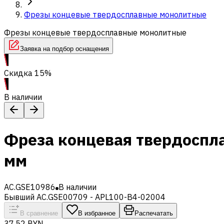
Фрезы концевые твердосплавные монолитные
Фрезы концевые твердосплавные монолитные
Заявка на подбор оснащения
Скидка 15%
В наличии
Фреза концевая твердоспл
мм
AC.GSE10986
В наличии
Бывший AC.GSE00709 - APL100-B4-02004
В сравнение
В избранное
Распечатать
37,52 BYN