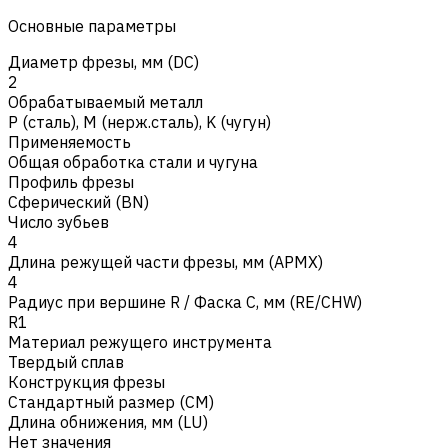
Основные параметры
Диаметр фрезы, мм (DC)
2
Обрабатываемый металл
Р (сталь)
,
M (нерж.сталь)
,
K (чугун)
Применяемость
Общая обработка стали и чугуна
Профиль фрезы
Сферический (BN)
Число зубьев
4
Длина режущей части фрезы, мм (APMX)
4
Радиус при вершине R / Фаска C, мм (RE/CHW)
R1
Материал режущего инструмента
Твердый сплав
Конструкция фрезы
Стандартный размер (CM)
Длина обнижения, мм (LU)
Нет значения