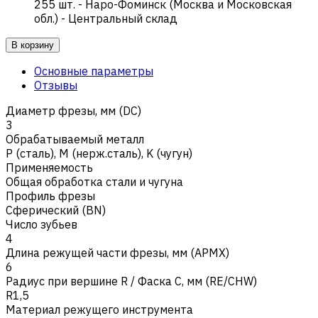
255
шт.
-
Наро-Фоминск (Москва и Московская
обл.) - Центральный склад
В корзину
Основные параметры
Отзывы
Диаметр фрезы, мм (DC)
3
Обрабатываемый металл
Р (сталь)
,
M (нерж.сталь)
,
K (чугун)
Применяемость
Общая обработка стали и чугуна
Профиль фрезы
Сферический (BN)
Число зубьев
4
Длина режущей части фрезы, мм (APMX)
6
Радиус при вершине R / Фаска C, мм (RE/CHW)
R1,5
Материал режущего инструмента