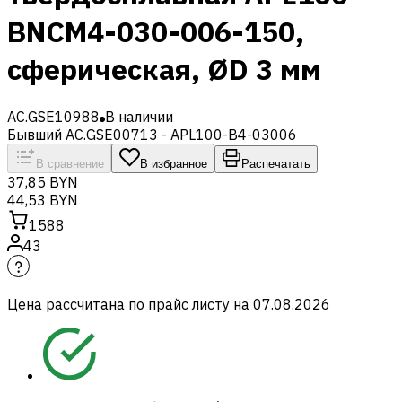
BNCM4-030-006-150,
сферическая, ØD 3 мм
AC.GSE10988
В наличии
Бывший AC.GSE00713 - APL100-B4-03006
В сравнение
В избранное
Распечатать
37,85 BYN
44,53 BYN
1588
43
Цена рассчитана по прайс листу на
07.08.2026