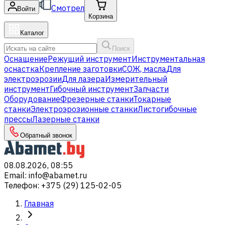
Смотрел
Войти
Корзина
Каталог
Поиск
Оснащение
Режущий инструмент
Инструментальная
оснастка
Крепление заготовки
СОЖ, масла
Для
электроэрозии
Для лазера
Измерительный
инструмент
Гибочный инструмент
Запчасти
Оборудование
Фрезерные станки
Токарные
станки
Электроэрозионные станки
Листогибочные
прессы
Лазерные станки
Обратный звонок
08.08.2026, 08:55
Email
:
info@abamet.ru
Телефон
:
+375 (29) 125-02-05
Главная