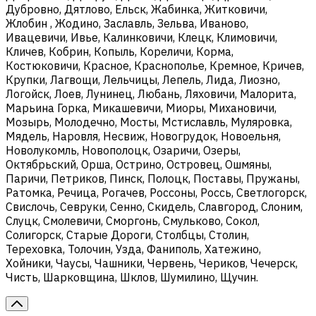
Дубровно, Дятлово, Ельск, Жабинка, Житковичи,
Жлобин , Жодино, Заславль, Зельва, Иваново,
Ивацевичи, Ивье, Калинковичи, Клецк, Климовичи,
Кличев, Кобрин, Копыль, Кореличи, Корма,
Костюковичи, Красное, Краснополье, Кремное, Кричев,
Крупки, Лагвощи, Лельчицы, Лепель, Лида, Лиозно,
Логойск, Лоев, Лунинец, Любань, Ляховичи, Малорита,
Марьина Горка, Микашевичи, Миоры, Михановичи,
Мозырь, Молодечно, Мосты, Мстиславль, Муляровка,
Мядель, Наровля, Несвиж, Новогрудок, Новоельня,
Новолукомль, Новополоцк, Озаричи, Озеры,
Октябрьский, Орша, Острино, Островец, Ошмяны,
Паричи, Петриков, Пинск, Полоцк, Поставы, Пружаны,
Ратомка, Речица, Рогачев, Россоны, Россь, Светлогорск,
Свислочь, Севруки, Сенно, Скидель, Славгород, Слоним,
Слуцк, Смолевичи, Сморгонь, Смульково, Сокол,
Солигорск, Старые Дороги, Столбцы, Столин,
Тереховка, Толочин, Узда, Фаниполь, Хатежино,
Хойники, Чаусы, Чашники, Червень, Чериков, Чечерск,
Чисть, Шарковщина, Шклов, Шумилино, Щучин.