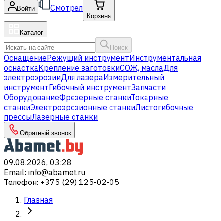
Смотрел
Войти
Корзина
Каталог
Поиск
Оснащение
Режущий инструмент
Инструментальная
оснастка
Крепление заготовки
СОЖ, масла
Для
электроэрозии
Для лазера
Измерительный
инструмент
Гибочный инструмент
Запчасти
Оборудование
Фрезерные станки
Токарные
станки
Электроэрозионные станки
Листогибочные
прессы
Лазерные станки
Обратный звонок
09.08.2026, 03:28
Email
:
info@abamet.ru
Телефон
:
+375 (29) 125-02-05
Главная