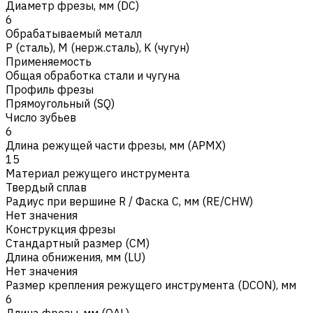
Диаметр фрезы, мм (DC)
6
Обрабатываемый металл
Р (сталь)
,
M (нерж.сталь)
,
K (чугун)
Применяемость
Общая обработка стали и чугуна
Профиль фрезы
Прямоугольный (SQ)
Число зубьев
6
Длина режущей части фрезы, мм (APMX)
15
Материал режущего инструмента
Твердый сплав
Радиус при вершине R / Фаска C, мм (RE/CHW)
Нет значения
Конструкция фрезы
Стандартный размер (CM)
Длина обнижения, мм (LU)
Нет значения
Размер крепления режущего инструмента (DCON), мм
6
Длина фрезы, мм (OAL)