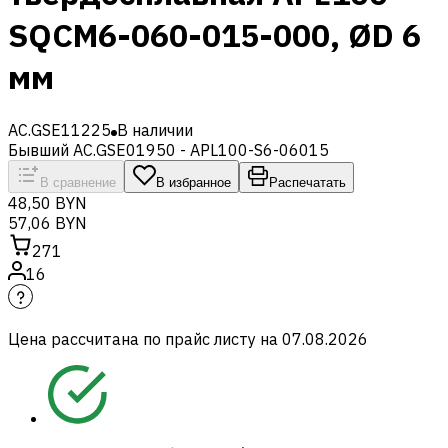
SQCM6-060-015-000, ØD 6
мм
AC.GSE11225
В наличии
Бывший AC.GSE01950 - APL100-S6-06015
В сравнение
В избранное
Распечатать
48,50 BYN
57,06 BYN
271
16
Цена рассчитана по прайс листу на
07.08.2026