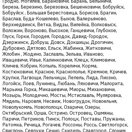
Гродно, Могилев, Барановичи, Барань, Белыничи,
Береза, Березино, Березовка, Бешенковичи, Бобруйск,
Бобруйск , Большая Берестовица, Борисов, Брагин,
Браслав, Буда-Кошелево, Быхов, Валерьяново,
Верхнедвинск, Ветка, Видзы, Вилейка, Волковыск,
Воложин, Вороново, Высокое, Ганцевичи, Глубокое,
Глуск, Горки, Городея, Городок, Давид-Городок,
Дзержинск, Добруш, Довск, Докшицы, Дрогичин,
Дубровно, Дятлово, Ельск, Жабинка, Житковичи,
Жлобин , Жодино, Заславль, Зельва, Иваново,
Ивацевичи, Ивье, Калинковичи, Клецк, Климовичи,
Кличев, Кобрин, Копыль, Кореличи, Корма,
Костюковичи, Красное, Краснополье, Кремное, Кричев,
Крупки, Лагвощи, Лельчицы, Лепель, Лида, Лиозно,
Логойск, Лоев, Лунинец, Любань, Ляховичи, Малорита,
Марьина Горка, Микашевичи, Миоры, Михановичи,
Мозырь, Молодечно, Мосты, Мстиславль, Муляровка,
Мядель, Наровля, Несвиж, Новогрудок, Новоельня,
Новолукомль, Новополоцк, Озаричи, Озеры,
Октябрьский, Орша, Острино, Островец, Ошмяны,
Паричи, Петриков, Пинск, Полоцк, Поставы, Пружаны,
Ратомка, Речица, Рогачев, Россоны, Россь, Светлогорск,
Свислочь, Севруки, Сенно, Скидель, Славгород, Слоним,