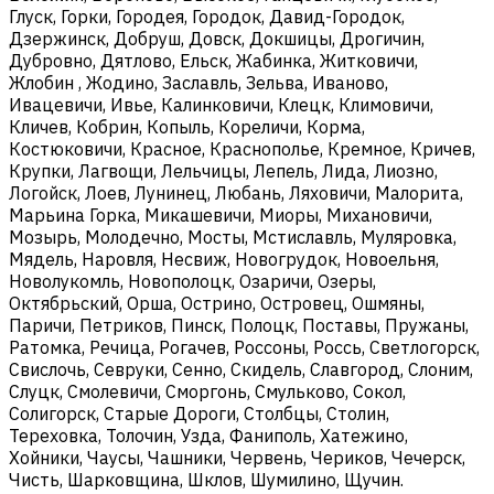
Глуск, Горки, Городея, Городок, Давид-Городок,
Дзержинск, Добруш, Довск, Докшицы, Дрогичин,
Дубровно, Дятлово, Ельск, Жабинка, Житковичи,
Жлобин , Жодино, Заславль, Зельва, Иваново,
Ивацевичи, Ивье, Калинковичи, Клецк, Климовичи,
Кличев, Кобрин, Копыль, Кореличи, Корма,
Костюковичи, Красное, Краснополье, Кремное, Кричев,
Крупки, Лагвощи, Лельчицы, Лепель, Лида, Лиозно,
Логойск, Лоев, Лунинец, Любань, Ляховичи, Малорита,
Марьина Горка, Микашевичи, Миоры, Михановичи,
Мозырь, Молодечно, Мосты, Мстиславль, Муляровка,
Мядель, Наровля, Несвиж, Новогрудок, Новоельня,
Новолукомль, Новополоцк, Озаричи, Озеры,
Октябрьский, Орша, Острино, Островец, Ошмяны,
Паричи, Петриков, Пинск, Полоцк, Поставы, Пружаны,
Ратомка, Речица, Рогачев, Россоны, Россь, Светлогорск,
Свислочь, Севруки, Сенно, Скидель, Славгород, Слоним,
Слуцк, Смолевичи, Сморгонь, Смульково, Сокол,
Солигорск, Старые Дороги, Столбцы, Столин,
Тереховка, Толочин, Узда, Фаниполь, Хатежино,
Хойники, Чаусы, Чашники, Червень, Чериков, Чечерск,
Чисть, Шарковщина, Шклов, Шумилино, Щучин.