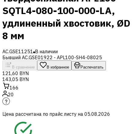
SQTL4-080-100-000-LA,
удлиненный хвостовик, ØD
8 мм
AC.GSE11251
В наличии
Бывший AC.GSE01922 - APL100-SH4-08025
В сравнение
В избранное
Распечатать
121,60 BYN
143,05 BYN
166
20
Цена рассчитана по прайс листу на
05.08.2026