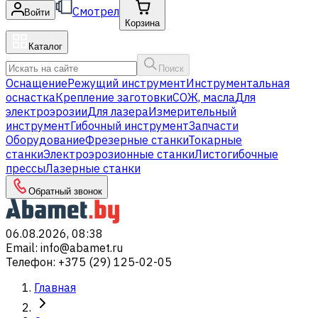
Смотрел
Войти
Корзина
Каталог
Поиск
Оснащение
Режущий инструмент
Инструментальная
оснастка
Крепление заготовки
СОЖ, масла
Для
электроэрозии
Для лазера
Измерительный
инструмент
Гибочный инструмент
Запчасти
Оборудование
Фрезерные станки
Токарные
станки
Электроэрозионные станки
Листогибочные
прессы
Лазерные станки
Обратный звонок
06.08.2026, 08:38
Email
:
info@abamet.ru
Телефон
:
+375 (29) 125-02-05
Главная