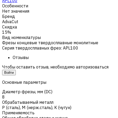
APL100
Особенности
Нет значения
Бренд
AdvaCut
Скидка
15%
Вид номенклатуры
Фрезы концевые твердосплавные монолитные
Серия твердосплавных фрез
:
APL100
Отзывы
Чтобы оставить отзыв, необходимо авторизоваться
Войти
Основные параметры
Диаметр фрезы, мм (DC)
8
Обрабатываемый металл
Р (сталь)
,
M (нерж.сталь)
,
K (чугун)
Применяемость
Общая обработка стали и чугуна