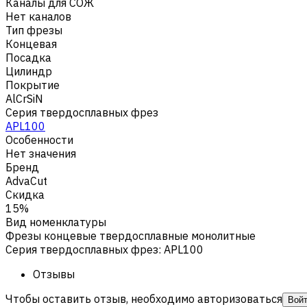
Каналы для СОЖ
Нет каналов
Тип фрезы
Концевая
Посадка
Цилиндр
Покрытие
AlCrSiN
Серия твердосплавных фрез
APL100
Особенности
Нет значения
Бренд
AdvaCut
Скидка
15%
Вид номенклатуры
Фрезы концевые твердосплавные монолитные
Серия твердосплавных фрез
:
APL100
Отзывы
Чтобы оставить отзыв, необходимо авторизоваться
Вой