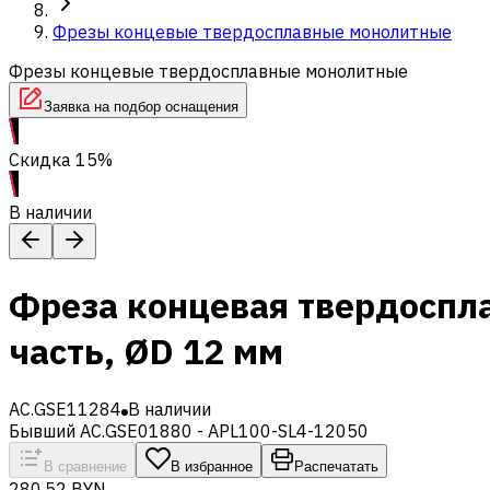
Фрезы концевые твердосплавные монолитные
Фрезы концевые твердосплавные монолитные
Заявка на подбор оснащения
Скидка 15%
В наличии
Фреза концевая твердоспл
часть, ØD 12 мм
AC.GSE11284
В наличии
Бывший AC.GSE01880 - APL100-SL4-12050
В сравнение
В избранное
Распечатать
280,52 BYN