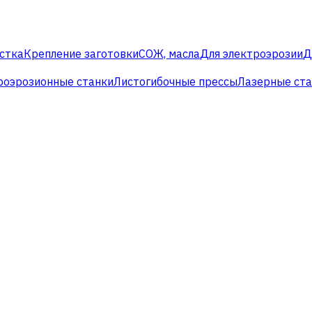
стка
Крепление заготовки
СОЖ, масла
Для электроэрозии
Д
роэрозионные станки
Листогибочные прессы
Лазерные ст