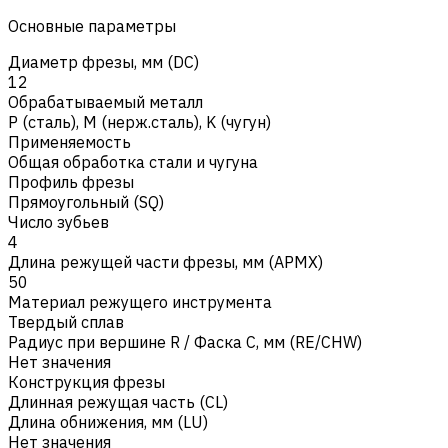
Основные параметры
Диаметр фрезы, мм (DC)
12
Обрабатываемый металл
Р (сталь)
,
M (нерж.сталь)
,
K (чугун)
Применяемость
Общая обработка стали и чугуна
Профиль фрезы
Прямоугольный (SQ)
Число зубьев
4
Длина режущей части фрезы, мм (APMX)
50
Материал режущего инструмента
Твердый сплав
Радиус при вершине R / Фаска C, мм (RE/CHW)
Нет значения
Конструкция фрезы
Длинная режущая часть (CL)
Длина обнижения, мм (LU)
Нет значения