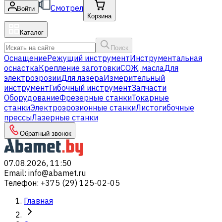
Смотрел
Войти
Корзина
Каталог
Поиск
Оснащение
Режущий инструмент
Инструментальная
оснастка
Крепление заготовки
СОЖ, масла
Для
электроэрозии
Для лазера
Измерительный
инструмент
Гибочный инструмент
Запчасти
Оборудование
Фрезерные станки
Токарные
станки
Электроэрозионные станки
Листогибочные
прессы
Лазерные станки
Обратный звонок
07.08.2026, 11:50
Email
:
info@abamet.ru
Телефон
:
+375 (29) 125-02-05
Главная