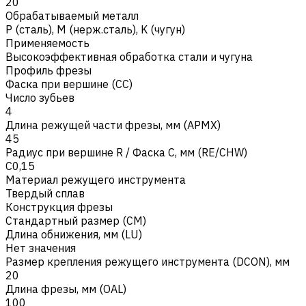
20
Обрабатываемый металл
Р (сталь)
,
M (нерж.сталь)
,
K (чугун)
Применяемость
Высокоэффективная обработка стали и чугуна
Профиль фрезы
Фаска при вершине (CC)
Число зубьев
4
Длина режущей части фрезы, мм (APMX)
45
Радиус при вершине R / Фаска C, мм (RE/CHW)
C0,15
Материал режущего инструмента
Твердый сплав
Конструкция фрезы
Стандартный размер (CM)
Длина обнижения, мм (LU)
Нет значения
Размер крепления режущего инструмента (DCON), мм
20
Длина фрезы, мм (OAL)
100