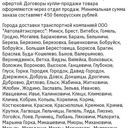
офертой. Договоры купли-продажи товара
оформляются через отдел продаж. Минимальная сумма
заказа составляет 450 белорусских рублей.
Города доставки транспортной компанией ООО
"Автолайтэкспресс": Минск, Брест, Витебск, Гомель,
Гродно, Могилев, Барановичи, Барань, Белыничи,
Береза, Березино, Березовка, Бешенковичи, Бобруйск,
Бобруйск , Большая Берестовица, Борисов, Брагин,
Браслав, Буда-Кошелево, Быхов, Валерьяново,
Верхнедвинск, Ветка, Видзы, Вилейка, Волковыск,
Воложин, Вороново, Высокое, Ганцевичи, Глубокое,
Глуск, Горки, Городея, Городок, Давид-Городок,
Дзержинск, Добруш, Довск, Докшицы, Дрогичин,
Дубровно, Дятлово, Ельск, Жабинка, Житковичи,
Жлобин , Жодино, Заславль, Зельва, Иваново,
Ивацевичи, Ивье, Калинковичи, Клецк, Климовичи,
Кличев, Кобрин, Копыль, Кореличи, Корма,
Костюковичи, Красное, Краснополье, Кремное, Кричев,
Крупки, Лагвощи, Лельчицы, Лепель, Лида, Лиозно,
Логойск, Лоев, Лунинец, Любань, Ляховичи, Малорита,
Марьина Горка, Микашевичи, Миоры, Михановичи,
Мозырь, Молодечно, Мосты, Мстиславль, Муляровка,