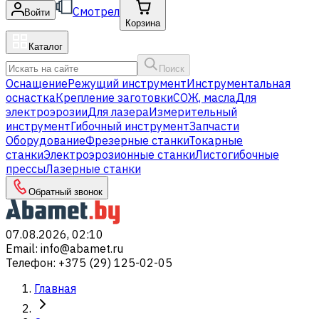
Смотрел
Войти
Корзина
Каталог
Поиск
Оснащение
Режущий инструмент
Инструментальная
оснастка
Крепление заготовки
СОЖ, масла
Для
электроэрозии
Для лазера
Измерительный
инструмент
Гибочный инструмент
Запчасти
Оборудование
Фрезерные станки
Токарные
станки
Электроэрозионные станки
Листогибочные
прессы
Лазерные станки
Обратный звонок
07.08.2026, 02:10
Email
:
info@abamet.ru
Телефон
:
+375 (29) 125-02-05
Главная