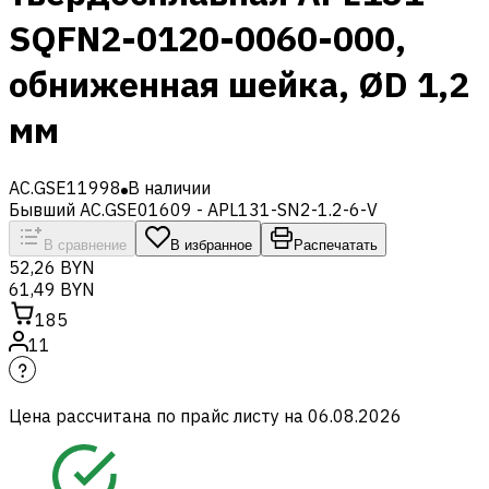
SQFN2-0120-0060-000,
обниженная шейка, ØD 1,2
мм
AC.GSE11998
В наличии
Бывший AC.GSE01609 - APL131-SN2-1.2-6-V
В сравнение
В избранное
Распечатать
52,26 BYN
61,49 BYN
185
11
Цена рассчитана по прайс листу на
06.08.2026