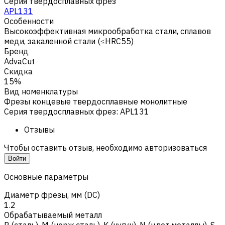
Серия твердосплавных фрез
APL131
Особенности
Высокоэффективная микрообработка стали, сплавов
меди, закаленной стали (≤HRC55)
Бренд
AdvaCut
Скидка
15%
Вид номенклатуры
Фрезы концевые твердосплавные монолитные
Серия твердосплавных фрез
:
APL131
Отзывы
Чтобы оставить отзыв, необходимо авторизоваться
Войти
Основные параметры
Диаметр фрезы, мм (DC)
1.2
Обрабатываемый металл
Р (сталь)
,
M (нерж.сталь)
,
K (чугун)
,
N (цвет.металлы)
,
S