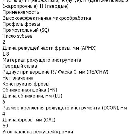
(жаропрочные)
,
H (твердые)
Применяемость
Высокоэффективная микрообработка
Профиль фрезы
Прямоугольный (SQ)
Число зубьев
2
Длина режущей части фрезы, мм (APMX)
1.8
Материал режущего инструмента
Твердый сплав
Радиус при вершине R / Фаска C, мм (RE/CHW)
Нет значения
Конструкция фрезы
Обниженная шейка (FN)
Длина обнижения, мм (LU)
6
Размер крепления режущего инструмента (DCON), мм
4
Длина фрезы, мм (OAL)
50
Угол наклона режущей кромки