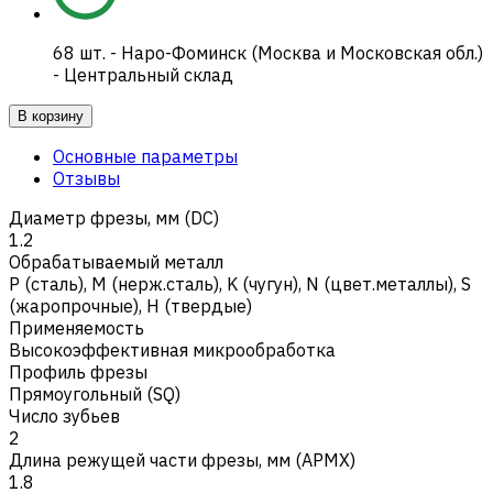
68
шт.
-
Наро-Фоминск (Москва и Московская обл.)
- Центральный склад
В корзину
Основные параметры
Отзывы
Диаметр фрезы, мм (DC)
1.2
Обрабатываемый металл
Р (сталь)
,
M (нерж.сталь)
,
K (чугун)
,
N (цвет.металлы)
,
S
(жаропрочные)
,
H (твердые)
Применяемость
Высокоэффективная микрообработка
Профиль фрезы
Прямоугольный (SQ)
Число зубьев
2
Длина режущей части фрезы, мм (APMX)
1.8