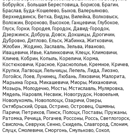
Бобруйск , Большая Берестовица, Борисов, Брагин,
Браслав, Буда-Кошелево, Быхов, Валерьяново,
Верхнедвинск, Ветка, Видзы, Вилейка, Волковыск,
Воложин, Вороново, Высокое, Ганцевичи, Глубокое,
Глуск, Горки, Городея, Городок, Давид-Городок,
Дзержинск, Добруш, Довск, Докшицы, Дрогичин,
Дубровно, Дятлово, Ельск, Жабинка, Житковичи,
Жлобин , Жодино, Заславль, Зельва, Иваново,
Ивацевичи, Ивье, Калинковичи, Клецк, Климовичи,
Кличев, Кобрин, Копыль, Кореличи, Корма,
Костюковичи, Красное, Краснополье, Кремное, Кричев,
Крупки, Лагвощи, Лельчицы, Лепель, Лида, Лиозно,
Логойск, Лоев, Лунинец, Любань, Ляховичи, Малорита,
Марьина Горка, Микашевичи, Миоры, Михановичи,
Мозырь, Молодечно, Мосты, Мстиславль, Муляровка,
Мядель, Наровля, Несвиж, Новогрудок, Новоельня,
Новолукомль, Новополоцк, Озаричи, Озеры,
Октябрьский, Орша, Острино, Островец, Ошмяны,
Паричи, Петриков, Пинск, Полоцк, Поставы, Пружаны,
Ратомка, Речица, Рогачев, Россоны, Россь, Светлогорск,
Свислочь, Севруки, Сенно, Скидель, Славгород, Слоним,
Слуцк, Смолевичи, Сморгонь, Смульково, Сокол,