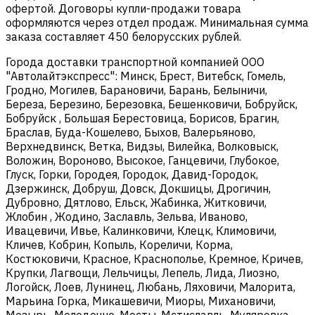
офертой. Договоры купли-продажи товара
оформляются через отдел продаж. Минимальная сумма
заказа составляет 450 белорусских рублей.
Города доставки транспортной компанией ООО
"Автолайтэкспресс": Минск, Брест, Витебск, Гомель,
Гродно, Могилев, Барановичи, Барань, Белыничи,
Береза, Березино, Березовка, Бешенковичи, Бобруйск,
Бобруйск , Большая Берестовица, Борисов, Брагин,
Браслав, Буда-Кошелево, Быхов, Валерьяново,
Верхнедвинск, Ветка, Видзы, Вилейка, Волковыск,
Воложин, Вороново, Высокое, Ганцевичи, Глубокое,
Глуск, Горки, Городея, Городок, Давид-Городок,
Дзержинск, Добруш, Довск, Докшицы, Дрогичин,
Дубровно, Дятлово, Ельск, Жабинка, Житковичи,
Жлобин , Жодино, Заславль, Зельва, Иваново,
Ивацевичи, Ивье, Калинковичи, Клецк, Климовичи,
Кличев, Кобрин, Копыль, Кореличи, Корма,
Костюковичи, Красное, Краснополье, Кремное, Кричев,
Крупки, Лагвощи, Лельчицы, Лепель, Лида, Лиозно,
Логойск, Лоев, Лунинец, Любань, Ляховичи, Малорита,
Марьина Горка, Микашевичи, Миоры, Михановичи,
Мозырь, Молодечно, Мосты, Мстиславль, Муляровка,