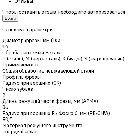
Отзывы
Чтобы оставить отзыв, необходимо авторизоваться
Войти
Основные параметры
Диаметр фрезы, мм (DC)
16
Обрабатываемый металл
Р (сталь)
,
M (нерж.сталь)
,
K (чугун)
,
S (жаропрочные)
Применяемость
Общая обработка нержавеющей стали
Профиль фрезы
Радиус при вершине (CR)
Число зубьев
2
Длина режущей части фрезы, мм (APMX)
36
Радиус при вершине R / Фаска C, мм (RE/CHW)
R0,5
Материал режущего инструмента
Твердый сплав