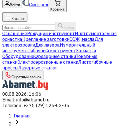
Смотрел
Войти
Корзина
Каталог
Поиск
Оснащение
Режущий инструмент
Инструментальная
оснастка
Крепление заготовки
СОЖ, масла
Для
электроэрозии
Для лазера
Измерительный
инструмент
Гибочный инструмент
Запчасти
Оборудование
Фрезерные станки
Токарные
станки
Электроэрозионные станки
Листогибочные
прессы
Лазерные станки
Обратный звонок
08.08.2026, 16:06
Email
:
info@abamet.ru
Телефон
:
+375 (29) 125-02-05
Главная