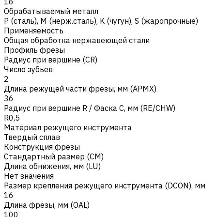
16
Обрабатываемый металл
Р (сталь)
,
M (нерж.сталь)
,
K (чугун)
,
S (жаропрочные)
Применяемость
Общая обработка нержавеющей стали
Профиль фрезы
Радиус при вершине (CR)
Число зубьев
2
Длина режущей части фрезы, мм (APMX)
36
Радиус при вершине R / Фаска C, мм (RE/CHW)
R0,5
Материал режущего инструмента
Твердый сплав
Конструкция фрезы
Стандартный размер (CM)
Длина обнижения, мм (LU)
Нет значения
Размер крепления режущего инструмента (DCON), мм
16
Длина фрезы, мм (OAL)
100