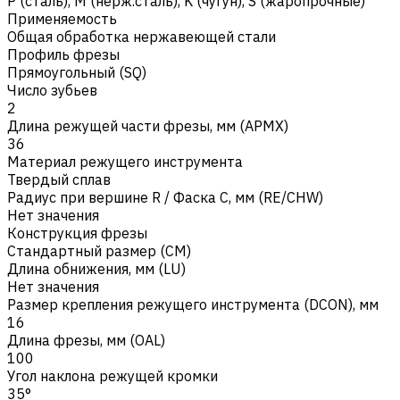
Р (сталь)
,
M (нерж.сталь)
,
K (чугун)
,
S (жаропрочные)
Применяемость
Общая обработка нержавеющей стали
Профиль фрезы
Прямоугольный (SQ)
Число зубьев
2
Длина режущей части фрезы, мм (APMX)
36
Материал режущего инструмента
Твердый сплав
Радиус при вершине R / Фаска C, мм (RE/CHW)
Нет значения
Конструкция фрезы
Стандартный размер (CM)
Длина обнижения, мм (LU)
Нет значения
Размер крепления режущего инструмента (DCON), мм
16
Длина фрезы, мм (OAL)
100
Угол наклона режущей кромки
35°