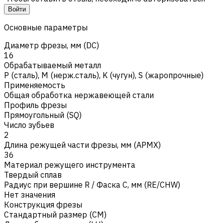
Войти
Основные параметры
Диаметр фрезы, мм (DC)
16
Обрабатываемый металл
Р (сталь)
,
M (нерж.сталь)
,
K (чугун)
,
S (жаропрочные)
Применяемость
Общая обработка нержавеющей стали
Профиль фрезы
Прямоугольный (SQ)
Число зубьев
2
Длина режущей части фрезы, мм (APMX)
36
Материал режущего инструмента
Твердый сплав
Радиус при вершине R / Фаска C, мм (RE/CHW)
Нет значения
Конструкция фрезы
Стандартный размер (CM)