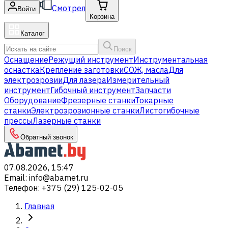
Смотрел
Войти
Корзина
Каталог
Поиск
Оснащение
Режущий инструмент
Инструментальная
оснастка
Крепление заготовки
СОЖ, масла
Для
электроэрозии
Для лазера
Измерительный
инструмент
Гибочный инструмент
Запчасти
Оборудование
Фрезерные станки
Токарные
станки
Электроэрозионные станки
Листогибочные
прессы
Лазерные станки
Обратный звонок
07.08.2026, 15:47
Email
:
info@abamet.ru
Телефон
:
+375 (29) 125-02-05
Главная