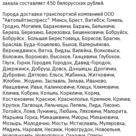
заказа составляет 450 белорусских рублей.
Города доставки транспортной компанией ООО
"Автолайтэкспресс": Минск, Брест, Витебск, Гомель,
Гродно, Могилев, Барановичи, Барань, Белыничи,
Береза, Березино, Березовка, Бешенковичи, Бобруйск,
Бобруйск , Большая Берестовица, Борисов, Брагин,
Браслав, Буда-Кошелево, Быхов, Валерьяново,
Верхнедвинск, Ветка, Видзы, Вилейка, Волковыск,
Воложин, Вороново, Высокое, Ганцевичи, Глубокое,
Глуск, Горки, Городея, Городок, Давид-Городок,
Дзержинск, Добруш, Довск, Докшицы, Дрогичин,
Дубровно, Дятлово, Ельск, Жабинка, Житковичи,
Жлобин , Жодино, Заславль, Зельва, Иваново,
Ивацевичи, Ивье, Калинковичи, Клецк, Климовичи,
Кличев, Кобрин, Копыль, Кореличи, Корма,
Костюковичи, Красное, Краснополье, Кремное, Кричев,
Крупки, Лагвощи, Лельчицы, Лепель, Лида, Лиозно,
Логойск, Лоев, Лунинец, Любань, Ляховичи, Малорита,
Марьина Горка, Микашевичи, Миоры, Михановичи,
Мозырь, Молодечно, Мосты, Мстиславль, Муляровка,
Мядель, Наровля, Несвиж, Новогрудок, Новоельня,
Новолукомль, Новополоцк, Озаричи, Озеры,