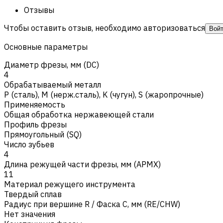
Отзывы
Чтобы оставить отзыв, необходимо авторизоваться
Вой
Основные параметры
Диаметр фрезы, мм (DC)
4
Обрабатываемый металл
Р (сталь)
,
M (нерж.сталь)
,
K (чугун)
,
S (жаропрочные)
Применяемость
Общая обработка нержавеющей стали
Профиль фрезы
Прямоугольный (SQ)
Число зубьев
4
Длина режущей части фрезы, мм (APMX)
11
Материал режущего инструмента
Твердый сплав
Радиус при вершине R / Фаска C, мм (RE/CHW)
Нет значения