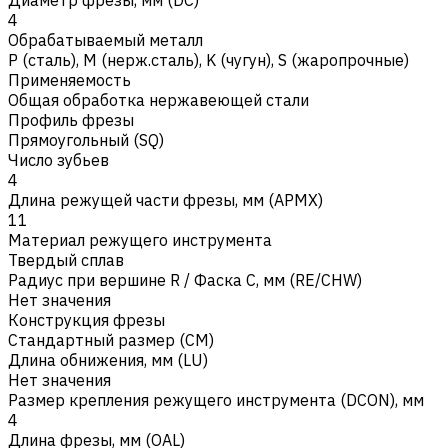
4
Обрабатываемый металл
Р (сталь)
,
M (нерж.сталь)
,
K (чугун)
,
S (жаропрочные)
Применяемость
Общая обработка нержавеющей стали
Профиль фрезы
Прямоугольный (SQ)
Число зубьев
4
Длина режущей части фрезы, мм (APMX)
11
Материал режущего инструмента
Твердый сплав
Радиус при вершине R / Фаска C, мм (RE/CHW)
Нет значения
Конструкция фрезы
Стандартный размер (CM)
Длина обнижения, мм (LU)
Нет значения
Размер крепления режущего инструмента (DCON), мм
4
Длина фрезы, мм (OAL)