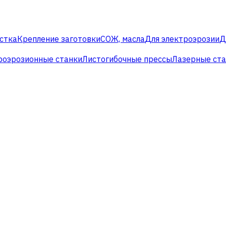
стка
Крепление заготовки
СОЖ, масла
Для электроэрозии
Д
роэрозионные станки
Листогибочные прессы
Лазерные ст