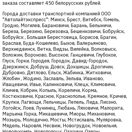
заказа составляет 450 белорусских рублей.
Города доставки транспортной компанией ООО
"Автолайтэкспресс": Минск, Брест, Витебск, Гомель,
Гродно, Могилев, Барановичи, Барань, Белыничи,
Береза, Березино, Березовка, Бешенковичи, Бобруйск,
Бобруйск , Большая Берестовица, Борисов, Брагин,
Браслав, Буда-Кошелево, Быхов, Валерьяново,
Верхнедвинск, Ветка, Видзы, Вилейка, Волковыск,
Воложин, Вороново, Высокое, Ганцевичи, Глубокое,
Глуск, Горки, Городея, Городок, Давид-Городок,
Дзержинск, Добруш, Довск, Докшицы, Дрогичин,
Дубровно, Дятлово, Ельск, Жабинка, Житковичи,
Жлобин , Жодино, Заславль, Зельва, Иваново,
Ивацевичи, Ивье, Калинковичи, Клецк, Климовичи,
Кличев, Кобрин, Копыль, Кореличи, Корма,
Костюковичи, Красное, Краснополье, Кремное, Кричев,
Крупки, Лагвощи, Лельчицы, Лепель, Лида, Лиозно,
Логойск, Лоев, Лунинец, Любань, Ляховичи, Малорита,
Марьина Горка, Микашевичи, Миоры, Михановичи,
Мозырь, Молодечно, Мосты, Мстиславль, Муляровка,
Мядель, Наровля, Несвиж, Новогрудок, Новоельня,
Новолукомль, Новополоцк, Озаричи, Озеры,