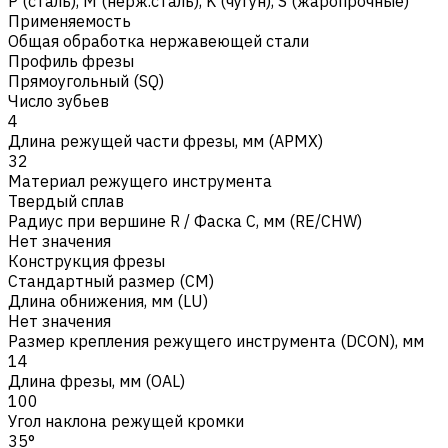
Р (сталь)
,
M (нерж.сталь)
,
K (чугун)
,
S (жаропрочные)
Применяемость
Общая обработка нержавеющей стали
Профиль фрезы
Прямоугольный (SQ)
Число зубьев
4
Длина режущей части фрезы, мм (APMX)
32
Материал режущего инструмента
Твердый сплав
Радиус при вершине R / Фаска C, мм (RE/CHW)
Нет значения
Конструкция фрезы
Стандартный размер (CM)
Длина обнижения, мм (LU)
Нет значения
Размер крепления режущего инструмента (DCON), мм
14
Длина фрезы, мм (OAL)
100
Угол наклона режущей кромки
35°