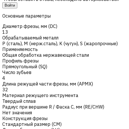
Войти
Основные параметры
Диаметр фрезы, мм (DC)
13
Обрабатываемый металл
Р (сталь)
,
M (нерж.сталь)
,
K (чугун)
,
S (жаропрочные)
Применяемость
Общая обработка нержавеющей стали
Профиль фрезы
Прямоугольный (SQ)
Число зубьев
4
Длина режущей части фрезы, мм (APMX)
32
Материал режущего инструмента
Твердый сплав
Радиус при вершине R / Фаска C, мм (RE/CHW)
Нет значения
Конструкция фрезы
Стандартный размер (CM)