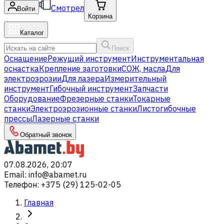
Смотрел
Войти
Корзина
Каталог
Поиск
Оснащение
Режущий инструмент
Инструментальная
оснастка
Крепление заготовки
СОЖ, масла
Для
электроэрозии
Для лазера
Измерительный
инструмент
Гибочный инструмент
Запчасти
Оборудование
Фрезерные станки
Токарные
станки
Электроэрозионные станки
Листогибочные
прессы
Лазерные станки
Обратный звонок
07.08.2026, 20:07
Email
:
info@abamet.ru
Телефон
:
+375 (29) 125-02-05
Главная