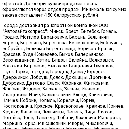
офертой. Договоры купли-продажи товара
оформляются через отдел продаж. Минимальная сумма
заказа составляет 450 белорусских рублей.
Города доставки транспортной компанией ООО
"Автолайтэкспресс": Минск, Брест, Витебск, Гомель,
Гродно, Могилев, Барановичи, Барань, Белыничи,
Береза, Березино, Березовка, Бешенковичи, Бобруйск,
Бобруйск , Большая Берестовица, Борисов, Брагин,
Браслав, Буда-Кошелево, Быхов, Валерьяново,
Верхнедвинск, Ветка, Видзы, Вилейка, Волковыск,
Воложин, Вороново, Высокое, Ганцевичи, Глубокое,
Глуск, Горки, Городея, Городок, Давид-Городок,
Дзержинск, Добруш, Довск, Докшицы, Дрогичин,
Дубровно, Дятлово, Ельск, Жабинка, Житковичи,
Жлобин , Жодино, Заславль, Зельва, Иваново,
Ивацевичи, Ивье, Калинковичи, Клецк, Климовичи,
Кличев, Кобрин, Копыль, Кореличи, Корма,
Костюковичи, Красное, Краснополье, Кремное, Кричев,
Крупки, Лагвощи, Лельчицы, Лепель, Лида, Лиозно,
Логойск, Лоев, Лунинец, Любань, Ляховичи, Малорита,
Марьина Горка, Микашевичи, Миоры, Михановичи,
Мозырь, Молодечно, Мосты, Мстиславль, Муляровка,