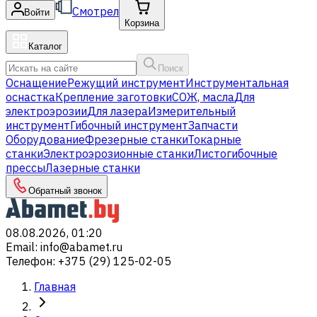
Смотрел
Войти
Корзина
Каталог
Поиск
Оснащение
Режущий инструмент
Инструментальная
оснастка
Крепление заготовки
СОЖ, масла
Для
электроэрозии
Для лазера
Измерительный
инструмент
Гибочный инструмент
Запчасти
Оборудование
Фрезерные станки
Токарные
станки
Электроэрозионные станки
Листогибочные
прессы
Лазерные станки
Обратный звонок
08.08.2026, 01:20
Email
:
info@abamet.ru
Телефон
:
+375 (29) 125-02-05
Главная