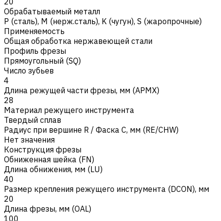
20
Обрабатываемый металл
Р (сталь)
,
M (нерж.сталь)
,
K (чугун)
,
S (жаропрочные)
Применяемость
Общая обработка нержавеющей стали
Профиль фрезы
Прямоугольный (SQ)
Число зубьев
4
Длина режущей части фрезы, мм (APMX)
28
Материал режущего инструмента
Твердый сплав
Радиус при вершине R / Фаска C, мм (RE/CHW)
Нет значения
Конструкция фрезы
Обниженная шейка (FN)
Длина обнижения, мм (LU)
40
Размер крепления режущего инструмента (DCON), мм
20
Длина фрезы, мм (OAL)
100