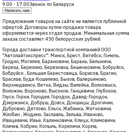
9:00 - 17:00
Звонок по Беларуси
Написать нам
Предложения товаров на сайте не является публичной
офертой. Договоры купли-продажи товара
оформляются через отдел продаж. Минимальная сумма
заказа составляет 450 белорусских рублей.
Города доставки транспортной компанией ООО
"Автолайтэкспресс": Минск, Брест, Витебск, Гомель,
Гродно, Могилев, Барановичи, Барань, Белыничи,
Береза, Березино, Березовка, Бешенковичи, Бобруйск,
Бобруйск , Большая Берестовица, Борисов, Брагин,
Браслав, Буда-Кошелево, Быхов, Валерьяново,
Верхнедвинск, Ветка, Видзы, Вилейка, Волковыск,
Воложин, Вороново, Высокое, Ганцевичи, Глубокое,
Глуск, Горки, Городея, Городок, Давид-Городок,
Дзержинск, Добруш, Довск, Докшицы, Дрогичин,
Дубровно, Дятлово, Ельск, Жабинка, Житковичи,
Жлобин , Жодино, Заславль, Зельва, Иваново,
Ивацевичи, Ивье, Калинковичи, Клецк, Климовичи,
Кличев, Кобрин, Копыль, Кореличи, Корма,
Костюковичи, Красное, Краснополье, Кремное, Кричев,