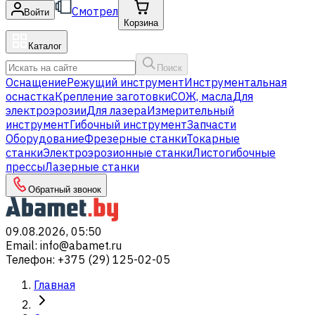
Смотрел
Войти
Корзина
Каталог
Поиск
Оснащение
Режущий инструмент
Инструментальная
оснастка
Крепление заготовки
СОЖ, масла
Для
электроэрозии
Для лазера
Измерительный
инструмент
Гибочный инструмент
Запчасти
Оборудование
Фрезерные станки
Токарные
станки
Электроэрозионные станки
Листогибочные
прессы
Лазерные станки
Обратный звонок
09.08.2026, 05:50
Email
:
info@abamet.ru
Телефон
:
+375 (29) 125-02-05
Главная