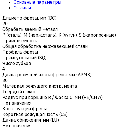
Основные параметры
Отзывы
Диаметр фрезы, мм (DC)
20
Обрабатываемый металл
Р (сталь)
,
M (нерж.сталь)
,
K (чугун)
,
S (жаропрочные)
Применяемость
Общая обработка нержавеющей стали
Профиль фрезы
Прямоугольный (SQ)
Число зубьев
4
Длина режущей части фрезы, мм (APMX)
30
Материал режущего инструмента
Твердый сплав
Радиус при вершине R / Фаска C, мм (RE/CHW)
Нет значения
Конструкция фрезы
Короткая режущая часть (CS)
Длина обнижения, мм (LU)
Нет значения