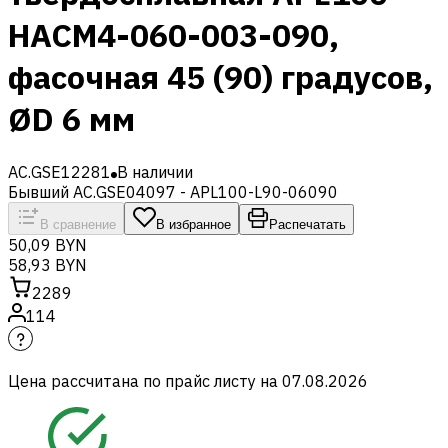
HACM4-060-003-090,
фасочная 45 (90) градусов,
ØD 6 мм
AC.GSE12281
В наличии
Бывший AC.GSE04097 - APL100-L90-06090
В сравнение
В избранное
Распечатать
50,09 BYN
58,93 BYN
2289
114
Цена рассчитана по прайс листу на
07.08.2026