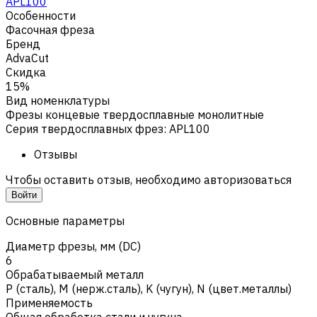
APL100
Особенности
Фасочная фреза
Бренд
AdvaCut
Скидка
15%
Вид номенклатуры
Фрезы концевые твердосплавные монолитные
Серия твердосплавных фрез
:
APL100
Отзывы
Чтобы оставить отзыв, необходимо авторизоваться
Войти
Основные параметры
Диаметр фрезы, мм (DC)
6
Обрабатываемый металл
Р (сталь)
,
M (нерж.сталь)
,
K (чугун)
,
N (цвет.металлы)
Применяемость
Общая обработка стали и чугуна