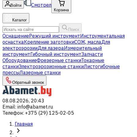
Смотрел
Войти
Корзина
Каталог
Поиск
Оснащение
Режущий инструмент
Инструментальная
оснастка
Крепление заготовки
СОЖ, масла
Для
электроэрозии
Для лазера
Измерительный
инструмент
Гибочный инструмент
Запчасти
Оборудование
Фрезерные станки
Токарные
станки
Электроэрозионные станки
Листогибочные
прессы
Лазерные станки
Обратный звонок
08.08.2026, 20:43
Email
:
info@abamet.ru
Телефон
:
+375 (29) 125-02-05
Главная