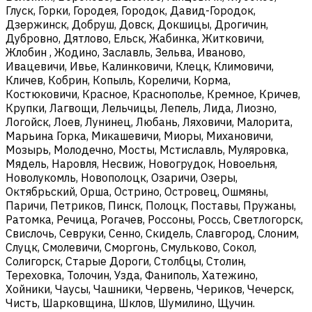
Глуск, Горки, Городея, Городок, Давид-Городок,
Дзержинск, Добруш, Довск, Докшицы, Дрогичин,
Дубровно, Дятлово, Ельск, Жабинка, Житковичи,
Жлобин , Жодино, Заславль, Зельва, Иваново,
Ивацевичи, Ивье, Калинковичи, Клецк, Климовичи,
Кличев, Кобрин, Копыль, Кореличи, Корма,
Костюковичи, Красное, Краснополье, Кремное, Кричев,
Крупки, Лагвощи, Лельчицы, Лепель, Лида, Лиозно,
Логойск, Лоев, Лунинец, Любань, Ляховичи, Малорита,
Марьина Горка, Микашевичи, Миоры, Михановичи,
Мозырь, Молодечно, Мосты, Мстиславль, Муляровка,
Мядель, Наровля, Несвиж, Новогрудок, Новоельня,
Новолукомль, Новополоцк, Озаричи, Озеры,
Октябрьский, Орша, Острино, Островец, Ошмяны,
Паричи, Петриков, Пинск, Полоцк, Поставы, Пружаны,
Ратомка, Речица, Рогачев, Россоны, Россь, Светлогорск,
Свислочь, Севруки, Сенно, Скидель, Славгород, Слоним,
Слуцк, Смолевичи, Сморгонь, Смульково, Сокол,
Солигорск, Старые Дороги, Столбцы, Столин,
Тереховка, Толочин, Узда, Фаниполь, Хатежино,
Хойники, Чаусы, Чашники, Червень, Чериков, Чечерск,
Чисть, Шарковщина, Шклов, Шумилино, Щучин.