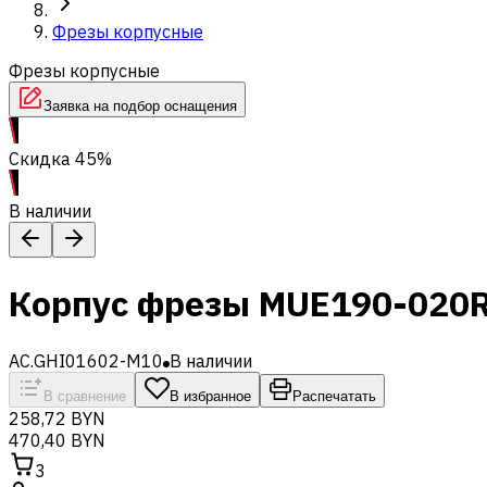
Фрезы корпусные
Фрезы корпусные
Заявка на подбор оснащения
Скидка 45%
В наличии
Корпус фрезы MUE190-020
AC.GHI01602-M10
В наличии
В сравнение
В избранное
Распечатать
258,72 BYN
470,40 BYN
3