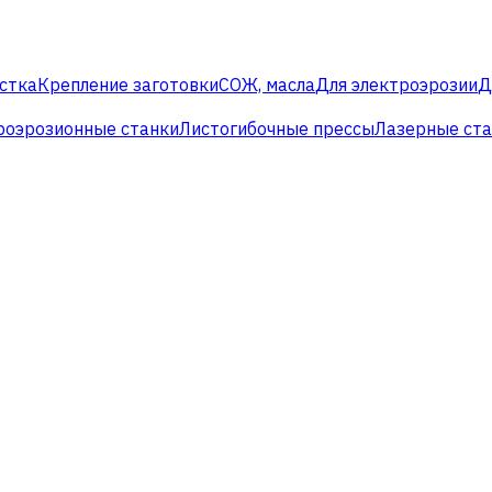
стка
Крепление заготовки
СОЖ, масла
Для электроэрозии
Д
роэрозионные станки
Листогибочные прессы
Лазерные ст