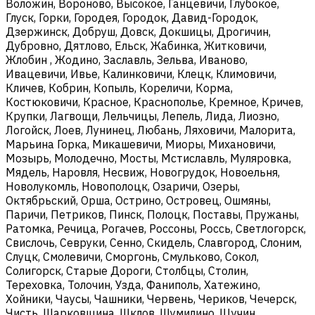
Воложин, Вороново, Высокое, Ганцевичи, Глубокое,
Глуск, Горки, Городея, Городок, Давид-Городок,
Дзержинск, Добруш, Довск, Докшицы, Дрогичин,
Дубровно, Дятлово, Ельск, Жабинка, Житковичи,
Жлобин , Жодино, Заславль, Зельва, Иваново,
Ивацевичи, Ивье, Калинковичи, Клецк, Климовичи,
Кличев, Кобрин, Копыль, Кореличи, Корма,
Костюковичи, Красное, Краснополье, Кремное, Кричев,
Крупки, Лагвощи, Лельчицы, Лепель, Лида, Лиозно,
Логойск, Лоев, Лунинец, Любань, Ляховичи, Малорита,
Марьина Горка, Микашевичи, Миоры, Михановичи,
Мозырь, Молодечно, Мосты, Мстиславль, Муляровка,
Мядель, Наровля, Несвиж, Новогрудок, Новоельня,
Новолукомль, Новополоцк, Озаричи, Озеры,
Октябрьский, Орша, Острино, Островец, Ошмяны,
Паричи, Петриков, Пинск, Полоцк, Поставы, Пружаны,
Ратомка, Речица, Рогачев, Россоны, Россь, Светлогорск,
Свислочь, Севруки, Сенно, Скидель, Славгород, Слоним,
Слуцк, Смолевичи, Сморгонь, Смульково, Сокол,
Солигорск, Старые Дороги, Столбцы, Столин,
Тереховка, Толочин, Узда, Фаниполь, Хатежино,
Хойники, Чаусы, Чашники, Червень, Чериков, Чечерск,
Чисть, Шарковщина, Шклов, Шумилино, Щучин.