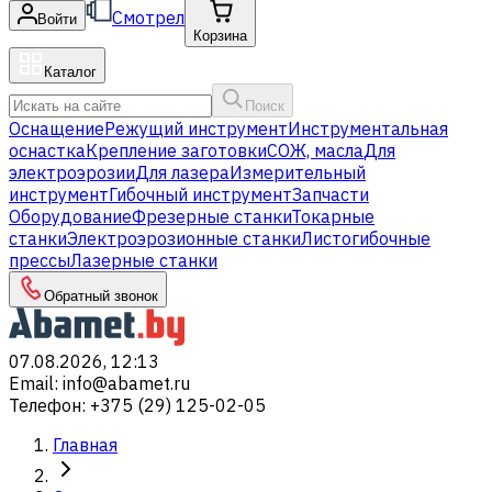
Смотрел
Войти
Корзина
Каталог
Поиск
Оснащение
Режущий инструмент
Инструментальная
оснастка
Крепление заготовки
СОЖ, масла
Для
электроэрозии
Для лазера
Измерительный
инструмент
Гибочный инструмент
Запчасти
Оборудование
Фрезерные станки
Токарные
станки
Электроэрозионные станки
Листогибочные
прессы
Лазерные станки
Обратный звонок
07.08.2026, 12:13
Email
:
info@abamet.ru
Телефон
:
+375 (29) 125-02-05
Главная