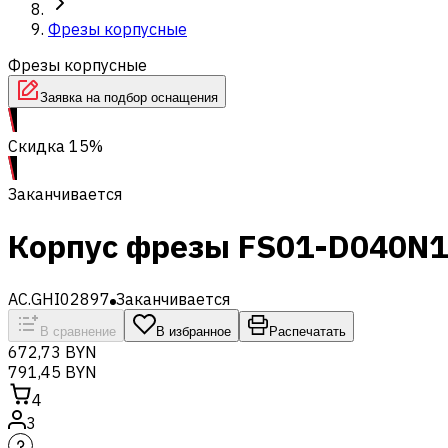
Фрезы корпусные
Фрезы корпусные
Заявка на подбор оснащения
Скидка 15%
Заканчивается
Корпус фрезы FS01-D040N
AC.GHI02897
Заканчивается
В сравнение
В избранное
Распечатать
672,73 BYN
791,45 BYN
4
3