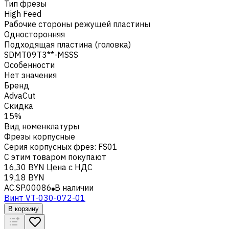
Тип фрезы
High Feed
Рабочие стороны режущей пластины
Односторонняя
Подходящая пластина (головка)
SDMT09T3**-MSSS
Особенности
Нет значения
Бренд
AdvaCut
Скидка
15%
Вид номенклатуры
Фрезы корпусные
Серия корпусных фрез
:
FS01
С этим товаром покупают
16,30 BYN
Цена с НДС
19,18 BYN
AC.SP.00086
В наличии
Винт VT-030-072-01
В корзину