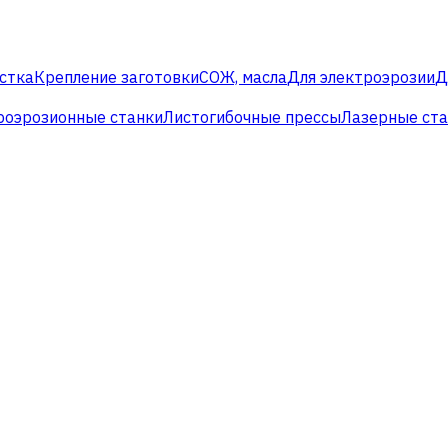
стка
Крепление заготовки
СОЖ, масла
Для электроэрозии
Д
роэрозионные станки
Листогибочные прессы
Лазерные ст