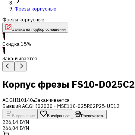
Фрезы корпусные
Фрезы корпусные
Заявка на подбор оснащения
Скидка 15%
Заканчивается
Корпус фрезы FS10-D025C
AC.GHI10140
Заканчивается
Бывший AC.GHI02030 - MSE110-025R02P25-UD12
В сравнение
В избранное
Распечатать
226,14 BYN
266,04 BYN