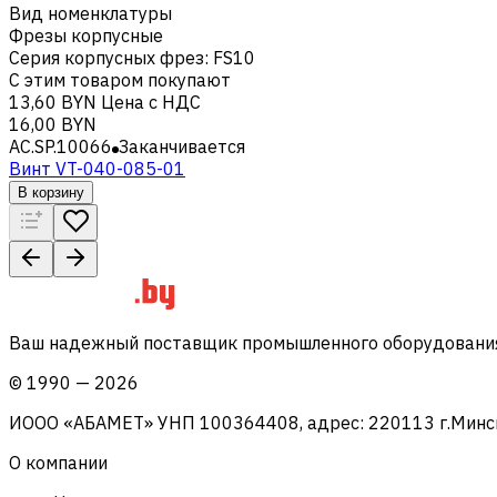
Вид номенклатуры
Фрезы корпусные
Серия корпусных фрез
:
FS10
С этим товаром покупают
13,60 BYN
Цена с НДС
16,00 BYN
AC.SP.10066
Заканчивается
Винт VT-040-085-01
В корзину
Ваш надежный поставщик промышленного оборудования 
©
1990
—
2026
ИООО «АБАМЕТ» УНП 100364408, адрес: 220113 г.Минск, 
О компании