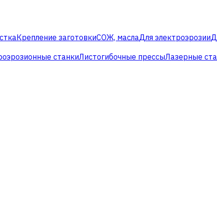
стка
Крепление заготовки
СОЖ, масла
Для электроэрозии
Д
роэрозионные станки
Листогибочные прессы
Лазерные ст