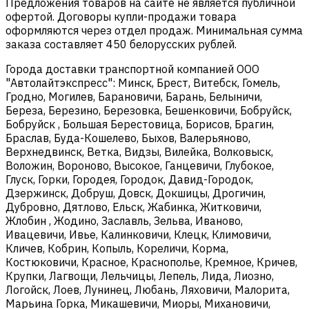
Предложения товаров на сайте не является публичной
офертой. Договоры купли-продажи товара
оформляются через отдел продаж. Минимальная сумма
заказа составляет 450 белорусских рублей.
Города доставки транспортной компанией ООО
"Автолайтэкспресс": Минск, Брест, Витебск, Гомель,
Гродно, Могилев, Барановичи, Барань, Белыничи,
Береза, Березино, Березовка, Бешенковичи, Бобруйск,
Бобруйск , Большая Берестовица, Борисов, Брагин,
Браслав, Буда-Кошелево, Быхов, Валерьяново,
Верхнедвинск, Ветка, Видзы, Вилейка, Волковыск,
Воложин, Вороново, Высокое, Ганцевичи, Глубокое,
Глуск, Горки, Городея, Городок, Давид-Городок,
Дзержинск, Добруш, Довск, Докшицы, Дрогичин,
Дубровно, Дятлово, Ельск, Жабинка, Житковичи,
Жлобин , Жодино, Заславль, Зельва, Иваново,
Ивацевичи, Ивье, Калинковичи, Клецк, Климовичи,
Кличев, Кобрин, Копыль, Кореличи, Корма,
Костюковичи, Красное, Краснополье, Кремное, Кричев,
Крупки, Лагвощи, Лельчицы, Лепель, Лида, Лиозно,
Логойск, Лоев, Лунинец, Любань, Ляховичи, Малорита,
Марьина Горка, Микашевичи, Миоры, Михановичи,