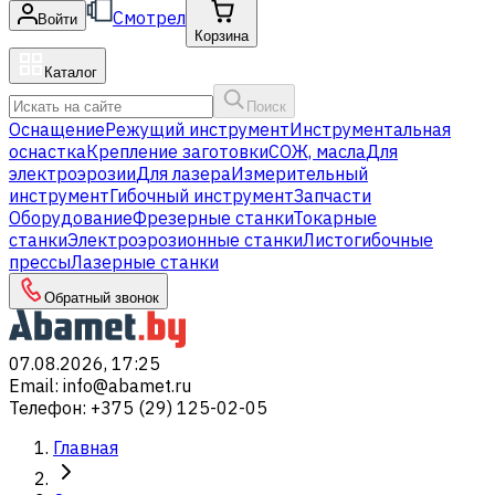
Смотрел
Войти
Корзина
Каталог
Поиск
Оснащение
Режущий инструмент
Инструментальная
оснастка
Крепление заготовки
СОЖ, масла
Для
электроэрозии
Для лазера
Измерительный
инструмент
Гибочный инструмент
Запчасти
Оборудование
Фрезерные станки
Токарные
станки
Электроэрозионные станки
Листогибочные
прессы
Лазерные станки
Обратный звонок
07.08.2026, 17:25
Email
:
info@abamet.ru
Телефон
:
+375 (29) 125-02-05
Главная