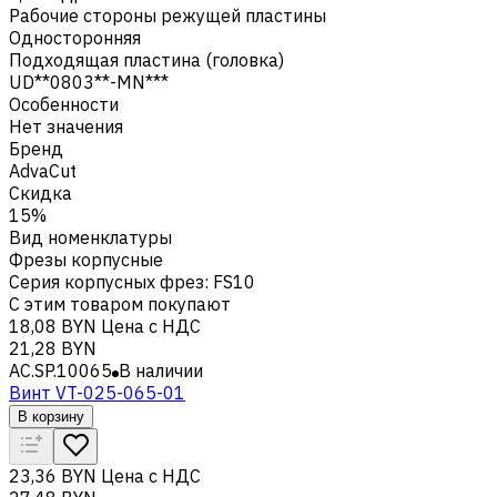
Рабочие стороны режущей пластины
Односторонняя
Подходящая пластина (головка)
UD**0803**-MN***
Особенности
Нет значения
Бренд
AdvaCut
Скидка
15%
Вид номенклатуры
Фрезы корпусные
Серия корпусных фрез
:
FS10
С этим товаром покупают
18,08 BYN
Цена с НДС
21,28 BYN
AC.SP.10065
В наличии
Винт VT-025-065-01
В корзину
23,36 BYN
Цена с НДС