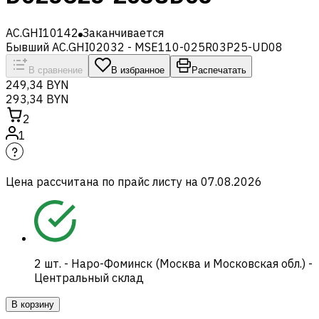
AC.GHI10142
Заканчивается
Бывший AC.GHI02032 - MSE110-025R03P25-UD08
В сравнение
В избранное
Распечатать
249,34 BYN
293,34 BYN
2
1
Цена рассчитана по прайс листу на
07.08.2026
2
шт.
-
Наро-Фоминск (Москва и Московская обл.) -
Центральный склад
В корзину