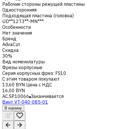
Рабочие стороны режущей пластины
Односторонняя
Подходящая пластина (головка)
UD**12T3**-MN***
Особенности
Нет значения
Бренд
AdvaCut
Скидка
30%
Вид номенклатуры
Фрезы корпусные
Серия корпусных фрез
:
FS10
С этим товаром покупают
13,60 BYN
Цена с НДС
16,00 BYN
AC.SP.10066
Заканчивается
Винт VT-040-085-01
В корзину