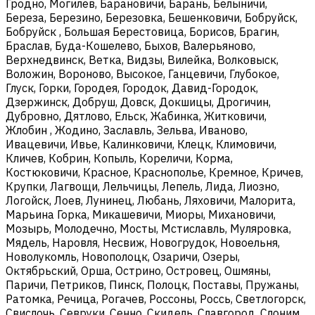
Гродно, Могилев, Барановичи, Барань, Белыничи,
Береза, Березино, Березовка, Бешенковичи, Бобруйск,
Бобруйск , Большая Берестовица, Борисов, Брагин,
Браслав, Буда-Кошелево, Быхов, Валерьяново,
Верхнедвинск, Ветка, Видзы, Вилейка, Волковыск,
Воложин, Вороново, Высокое, Ганцевичи, Глубокое,
Глуск, Горки, Городея, Городок, Давид-Городок,
Дзержинск, Добруш, Довск, Докшицы, Дрогичин,
Дубровно, Дятлово, Ельск, Жабинка, Житковичи,
Жлобин , Жодино, Заславль, Зельва, Иваново,
Ивацевичи, Ивье, Калинковичи, Клецк, Климовичи,
Кличев, Кобрин, Копыль, Кореличи, Корма,
Костюковичи, Красное, Краснополье, Кремное, Кричев,
Крупки, Лагвощи, Лельчицы, Лепель, Лида, Лиозно,
Логойск, Лоев, Лунинец, Любань, Ляховичи, Малорита,
Марьина Горка, Микашевичи, Миоры, Михановичи,
Мозырь, Молодечно, Мосты, Мстиславль, Муляровка,
Мядель, Наровля, Несвиж, Новогрудок, Новоельня,
Новолукомль, Новополоцк, Озаричи, Озеры,
Октябрьский, Орша, Острино, Островец, Ошмяны,
Паричи, Петриков, Пинск, Полоцк, Поставы, Пружаны,
Ратомка, Речица, Рогачев, Россоны, Россь, Светлогорск,
Свислочь, Севруки, Сенно, Скидель, Славгород, Слоним,