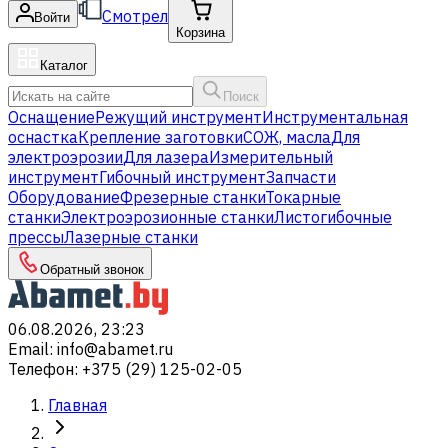
Смотрел
Войти
Корзина
Каталог
Поиск
Оснащение
Режущий инструмент
Инструментальная
оснастка
Крепление заготовки
СОЖ, масла
Для
электроэрозии
Для лазера
Измерительный
инструмент
Гибочный инструмент
Запчасти
Оборудование
Фрезерные станки
Токарные
станки
Электроэрозионные станки
Листогибочные
прессы
Лазерные станки
Обратный звонок
06.08.2026, 23:23
Email
:
info@abamet.ru
Телефон
:
+375 (29) 125-02-05
Главная