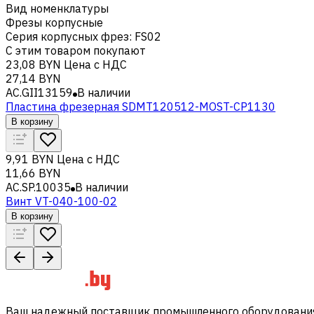
Вид номенклатуры
Фрезы корпусные
Серия корпусных фрез
:
FS02
С этим товаром покупают
23,08 BYN
Цена с НДС
27,14 BYN
AC.GII13159
В наличии
Пластина фрезерная SDMT120512-MOST-CP1130
В корзину
9,91 BYN
Цена с НДС
11,66 BYN
AC.SP.10035
В наличии
Винт VT-040-100-02
В корзину
Ваш надежный поставщик промышленного оборудования 