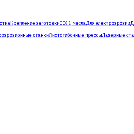
стка
Крепление заготовки
СОЖ, масла
Для электроэрозии
Д
роэрозионные станки
Листогибочные прессы
Лазерные ст