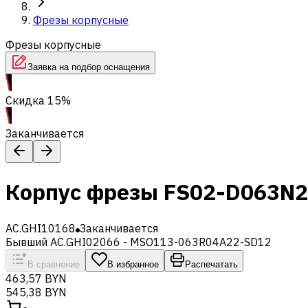
Фрезы корпусные
Фрезы корпусные
Заявка на подбор оснащения
Скидка 15%
Заканчивается
Корпус фрезы FS02-D063N
AC.GHI10168
Заканчивается
Бывший AC.GHI02066 - MSO113-063R04A22-SD12
В сравнение
В избранное
Распечатать
463,57 BYN
545,38 BYN