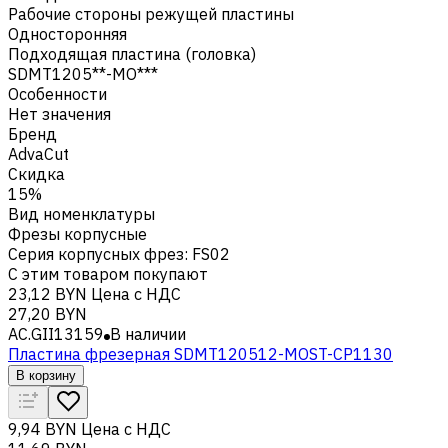
Рабочие стороны режущей пластины
Односторонняя
Подходящая пластина (головка)
SDMT1205**-MO***
Особенности
Нет значения
Бренд
AdvaCut
Скидка
15%
Вид номенклатуры
Фрезы корпусные
Серия корпусных фрез
:
FS02
С этим товаром покупают
23,12 BYN
Цена с НДС
27,20 BYN
AC.GII13159
В наличии
Пластина фрезерная SDMT120512-MOST-CP1130
В корзину
9,94 BYN
Цена с НДС