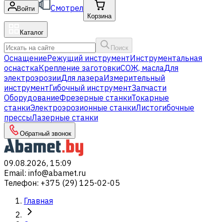
Смотрел
Войти
Корзина
Каталог
Поиск
Оснащение
Режущий инструмент
Инструментальная
оснастка
Крепление заготовки
СОЖ, масла
Для
электроэрозии
Для лазера
Измерительный
инструмент
Гибочный инструмент
Запчасти
Оборудование
Фрезерные станки
Токарные
станки
Электроэрозионные станки
Листогибочные
прессы
Лазерные станки
Обратный звонок
09.08.2026, 15:09
Email
:
info@abamet.ru
Телефон
:
+375 (29) 125-02-05
Главная