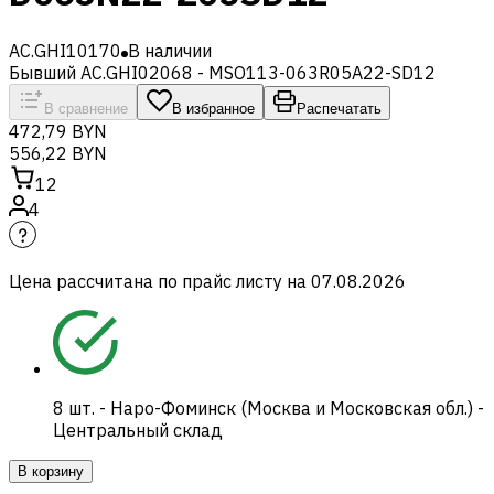
AC.GHI10170
В наличии
Бывший AC.GHI02068 - MSO113-063R05A22-SD12
В сравнение
В избранное
Распечатать
472,79 BYN
556,22 BYN
12
4
Цена рассчитана по прайс листу на
07.08.2026
8
шт.
-
Наро-Фоминск (Москва и Московская обл.) -
Центральный склад
В корзину