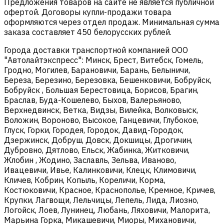
Предложения товаров на сайте не является публичной
офертой. Договоры купли-продажи товара
оформляются через отдел продаж. Минимальная сумма
заказа составляет 450 белорусских рублей.
Города доставки транспортной компанией ООО
"Автолайтэкспресс": Минск, Брест, Витебск, Гомель,
Гродно, Могилев, Барановичи, Барань, Белыничи,
Береза, Березино, Березовка, Бешенковичи, Бобруйск,
Бобруйск , Большая Берестовица, Борисов, Брагин,
Браслав, Буда-Кошелево, Быхов, Валерьяново,
Верхнедвинск, Ветка, Видзы, Вилейка, Волковыск,
Воложин, Вороново, Высокое, Ганцевичи, Глубокое,
Глуск, Горки, Городея, Городок, Давид-Городок,
Дзержинск, Добруш, Довск, Докшицы, Дрогичин,
Дубровно, Дятлово, Ельск, Жабинка, Житковичи,
Жлобин , Жодино, Заславль, Зельва, Иваново,
Ивацевичи, Ивье, Калинковичи, Клецк, Климовичи,
Кличев, Кобрин, Копыль, Кореличи, Корма,
Костюковичи, Красное, Краснополье, Кремное, Кричев,
Крупки, Лагвощи, Лельчицы, Лепель, Лида, Лиозно,
Логойск, Лоев, Лунинец, Любань, Ляховичи, Малорита,
Марьина Горка, Микашевичи, Миоры, Михановичи,