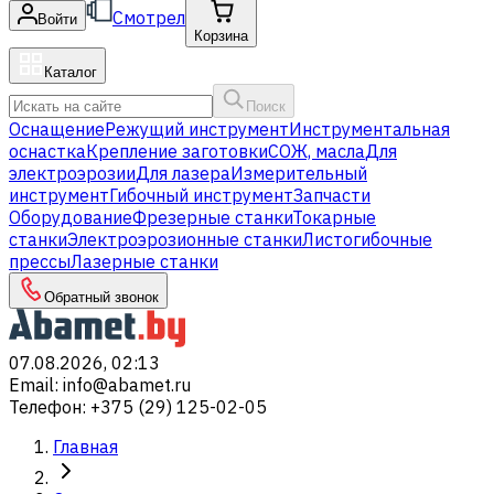
Смотрел
Войти
Корзина
Каталог
Поиск
Оснащение
Режущий инструмент
Инструментальная
оснастка
Крепление заготовки
СОЖ, масла
Для
электроэрозии
Для лазера
Измерительный
инструмент
Гибочный инструмент
Запчасти
Оборудование
Фрезерные станки
Токарные
станки
Электроэрозионные станки
Листогибочные
прессы
Лазерные станки
Обратный звонок
07.08.2026, 02:13
Email
:
info@abamet.ru
Телефон
:
+375 (29) 125-02-05
Главная