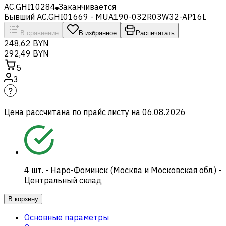
AC.GHI10284
Заканчивается
Бывший AC.GHI01669 - MUA190-032R03W32-AP16L
В сравнение
В избранное
Распечатать
248,62 BYN
292,49 BYN
5
3
Цена рассчитана по прайс листу на
06.08.2026
4
шт.
-
Наро-Фоминск (Москва и Московская обл.) -
Центральный склад
В корзину
Основные параметры