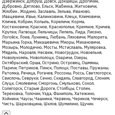
Дзержинск, Добруш, Довск, Докшицы, Дрогичин,
Дубровно, Дятлово, Ельск, Жабинка, Житковичи,
Жлобин , Жодино, Заславль, Зельва, Иваново,
Ивацевичи, Ивье, Калинковичи, Клецк, Климовичи,
Кличев, Кобрин, Копыль, Кореличи, Корма,
Костюковичи, Красное, Краснополье, Кремное, Кричев,
Крупки, Лагвощи, Лельчицы, Лепель, Лида, Лиозно,
Логойск, Лоев, Лунинец, Любань, Ляховичи, Малорита,
Марьина Горка, Микашевичи, Миоры, Михановичи,
Мозырь, Молодечно, Мосты, Мстиславль, Муляровка,
Мядель, Наровля, Несвиж, Новогрудок, Новоельня,
Новолукомль, Новополоцк, Озаричи, Озеры,
Октябрьский, Орша, Острино, Островец, Ошмяны,
Паричи, Петриков, Пинск, Полоцк, Поставы, Пружаны,
Ратомка, Речица, Рогачев, Россоны, Россь, Светлогорск,
Свислочь, Севруки, Сенно, Скидель, Славгород, Слоним,
Слуцк, Смолевичи, Сморгонь, Смульково, Сокол,
Солигорск, Старые Дороги, Столбцы, Столин,
Тереховка, Толочин, Узда, Фаниполь, Хатежино,
Хойники, Чаусы, Чашники, Червень, Чериков, Чечерск,
Чисть, Шарковщина, Шклов, Шумилино, Щучин.