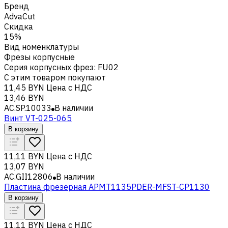
Бренд
AdvaCut
Скидка
15%
Вид номенклатуры
Фрезы корпусные
Серия корпусных фрез
:
FU02
С этим товаром покупают
11,45 BYN
Цена с НДС
13,46 BYN
AC.SP.10033
В наличии
Винт VT-025-065
В корзину
11,11 BYN
Цена с НДС
13,07 BYN
AC.GII12806
В наличии
Пластина фрезерная APMT1135PDER-MFST-CP1130
В корзину
11,11 BYN
Цена с НДС