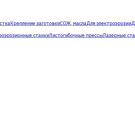
стка
Крепление заготовки
СОЖ, масла
Для электроэрозии
Д
роэрозионные станки
Листогибочные прессы
Лазерные ст