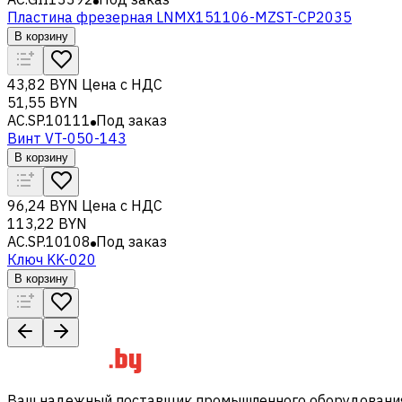
Пластина фрезерная LNMX151106-MZST-CP2035
В корзину
43,82 BYN
Цена с НДС
51,55 BYN
AC.SP.10111
Под заказ
Винт VT-050-143
В корзину
96,24 BYN
Цена с НДС
113,22 BYN
AC.SP.10108
Под заказ
Ключ KK-020
В корзину
Ваш надежный поставщик промышленного оборудования 