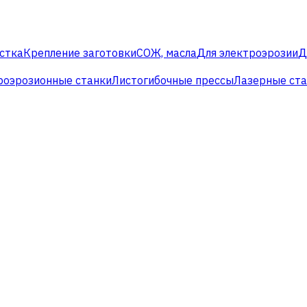
стка
Крепление заготовки
СОЖ, масла
Для электроэрозии
Д
роэрозионные станки
Листогибочные прессы
Лазерные ст