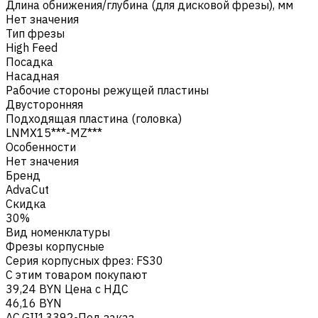
Длина обнижения/глубина (для дисковой фрезы), мм
Нет значения
Тип фрезы
High Feed
Посадка
Насадная
Рабочие стороны режущей пластины
Двусторонняя
Подходящая пластина (головка)
LNMX15***-MZ***
Особенности
Нет значения
Бренд
AdvaCut
Скидка
30%
Вид номенклатуры
Фрезы корпусные
Серия корпусных фрез
:
FS30
С этим товаром покупают
39,24 BYN
Цена с НДС
46,16 BYN
AC.GII13392
Под заказ