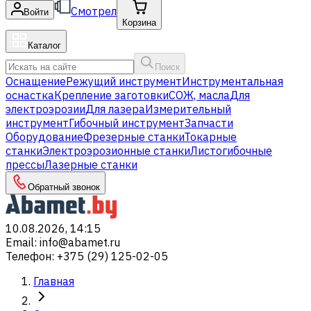
Смотрел
Войти
Корзина
Каталог
Поиск
Оснащение
Режущий инструмент
Инструментальная
оснастка
Крепление заготовки
СОЖ, масла
Для
электроэрозии
Для лазера
Измерительный
инструмент
Гибочный инструмент
Запчасти
Оборудование
Фрезерные станки
Токарные
станки
Электроэрозионные станки
Листогибочные
прессы
Лазерные станки
Обратный звонок
10.08.2026, 14:15
Email
:
info@abamet.ru
Телефон
:
+375 (29) 125-02-05
Главная