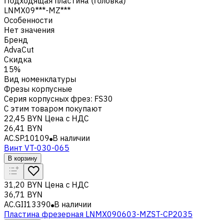
Подходящая пластина (головка)
LNMX09***-MZ***
Особенности
Нет значения
Бренд
AdvaCut
Скидка
15%
Вид номенклатуры
Фрезы корпусные
Серия корпусных фрез
:
FS30
С этим товаром покупают
22,45 BYN
Цена с НДС
26,41 BYN
AC.SP.10109
В наличии
Винт VT-030-065
В корзину
31,20 BYN
Цена с НДС
36,71 BYN
AC.GII13390
В наличии
Пластина фрезерная LNMX090603-MZST-CP2035