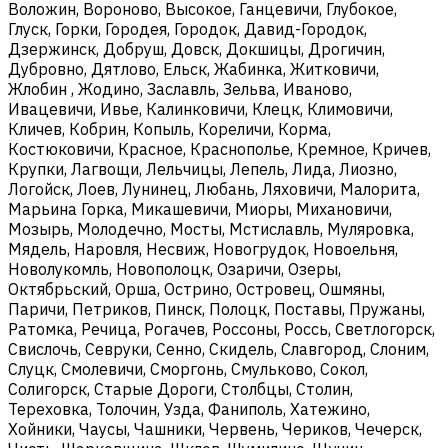
Воложин, Вороново, Высокое, Ганцевичи, Глубокое,
Глуск, Горки, Городея, Городок, Давид-Городок,
Дзержинск, Добруш, Довск, Докшицы, Дрогичин,
Дубровно, Дятлово, Ельск, Жабинка, Житковичи,
Жлобин , Жодино, Заславль, Зельва, Иваново,
Ивацевичи, Ивье, Калинковичи, Клецк, Климовичи,
Кличев, Кобрин, Копыль, Кореличи, Корма,
Костюковичи, Красное, Краснополье, Кремное, Кричев,
Крупки, Лагвощи, Лельчицы, Лепель, Лида, Лиозно,
Логойск, Лоев, Лунинец, Любань, Ляховичи, Малорита,
Марьина Горка, Микашевичи, Миоры, Михановичи,
Мозырь, Молодечно, Мосты, Мстиславль, Муляровка,
Мядель, Наровля, Несвиж, Новогрудок, Новоельня,
Новолукомль, Новополоцк, Озаричи, Озеры,
Октябрьский, Орша, Острино, Островец, Ошмяны,
Паричи, Петриков, Пинск, Полоцк, Поставы, Пружаны,
Ратомка, Речица, Рогачев, Россоны, Россь, Светлогорск,
Свислочь, Севруки, Сенно, Скидель, Славгород, Слоним,
Слуцк, Смолевичи, Сморгонь, Смульково, Сокол,
Солигорск, Старые Дороги, Столбцы, Столин,
Тереховка, Толочин, Узда, Фаниполь, Хатежино,
Хойники, Чаусы, Чашники, Червень, Чериков, Чечерск,