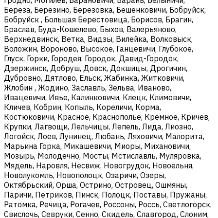
Береза, Березино, Березовка, Бешенковичи, Бобруйск,
Бобруйск , Большая Берестовица, Борисов, Брагин,
Браслав, Буда-Кошелево, Быхов, Валерьяново,
Верхнедвинск, Ветка, Видзы, Вилейка, Волковыск,
Воложин, Вороново, Высокое, Ганцевичи, Глубокое,
Глуск, Горки, Городея, Городок, Давид-Городок,
Дзержинск, Добруш, Довск, Докшицы, Дрогичин,
Дубровно, Дятлово, Ельск, Жабинка, Житковичи,
Жлобин , Жодино, Заславль, Зельва, Иваново,
Ивацевичи, Ивье, Калинковичи, Клецк, Климовичи,
Кличев, Кобрин, Копыль, Кореличи, Корма,
Костюковичи, Красное, Краснополье, Кремное, Кричев,
Крупки, Лагвощи, Лельчицы, Лепель, Лида, Лиозно,
Логойск, Лоев, Лунинец, Любань, Ляховичи, Малорита,
Марьина Горка, Микашевичи, Миоры, Михановичи,
Мозырь, Молодечно, Мосты, Мстиславль, Муляровка,
Мядель, Наровля, Несвиж, Новогрудок, Новоельня,
Новолукомль, Новополоцк, Озаричи, Озеры,
Октябрьский, Орша, Острино, Островец, Ошмяны,
Паричи, Петриков, Пинск, Полоцк, Поставы, Пружаны,
Ратомка, Речица, Рогачев, Россоны, Россь, Светлогорск,
Свислочь, Севруки, Сенно, Скидель, Славгород, Слоним,