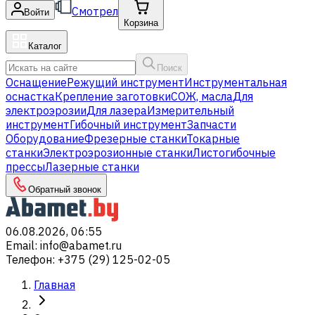
Смотрел
Войти
Корзина
Каталог
Поиск
Оснащение
Режущий инструмент
Инструментальная
оснастка
Крепление заготовки
СОЖ, масла
Для
электроэрозии
Для лазера
Измерительный
инструмент
Гибочный инструмент
Запчасти
Оборудование
Фрезерные станки
Токарные
станки
Электроэрозионные станки
Листогибочные
прессы
Лазерные станки
Обратный звонок
06.08.2026, 06:55
Email
:
info@abamet.ru
Телефон
:
+375 (29) 125-02-05
Главная