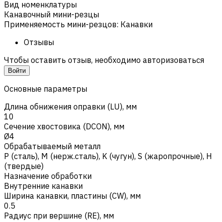
Вид номенклатуры
Канавочный мини-резцы
Применяемость мини-резцов
:
Канавки
Отзывы
Чтобы оставить отзыв, необходимо авторизоваться
Войти
Основные параметры
Длина обнижения оправки (LU), мм
10
Сечение хвостовика (DCON), мм
Ø4
Обрабатываемый металл
Р (сталь)
,
M (нерж.сталь)
,
K (чугун)
,
S (жаропрочные)
,
H
(твердые)
Назначение обработки
Внутренние канавки
Ширина канавки, пластины (CW), мм
0.5
Радиус при вершине (RE), мм