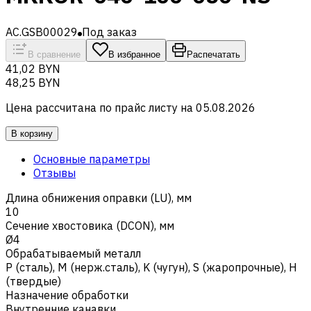
AC.GSB00029
Под заказ
В сравнение
В избранное
Распечатать
41,02 BYN
48,25 BYN
Цена рассчитана по прайс листу на
05.08.2026
В корзину
Основные параметры
Отзывы
Длина обнижения оправки (LU), мм
10
Сечение хвостовика (DCON), мм
Ø4
Обрабатываемый металл
Р (сталь)
,
M (нерж.сталь)
,
K (чугун)
,
S (жаропрочные)
,
H
(твердые)
Назначение обработки
Внутренние канавки