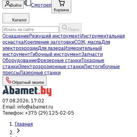
Смотрел
Войти
Корзина
Каталог
Поиск
Оснащение
Режущий инструмент
Инструментальная
оснастка
Крепление заготовки
СОЖ, масла
Для
электроэрозии
Для лазера
Измерительный
инструмент
Гибочный инструмент
Запчасти
Оборудование
Фрезерные станки
Токарные
станки
Электроэрозионные станки
Листогибочные
прессы
Лазерные станки
Обратный звонок
07.08.2026, 17:02
Email
:
info@abamet.ru
Телефон
:
+375 (29) 125-02-05
Главная