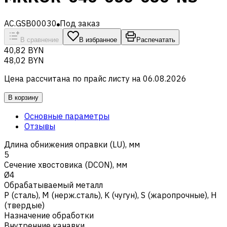
AC.GSB00030
Под заказ
В сравнение
В избранное
Распечатать
40,82 BYN
48,02 BYN
Цена рассчитана по прайс листу на
06.08.2026
В корзину
Основные параметры
Отзывы
Длина обнижения оправки (LU), мм
5
Сечение хвостовика (DCON), мм
Ø4
Обрабатываемый металл
Р (сталь)
,
M (нерж.сталь)
,
K (чугун)
,
S (жаропрочные)
,
H
(твердые)
Назначение обработки
Внутренние канавки