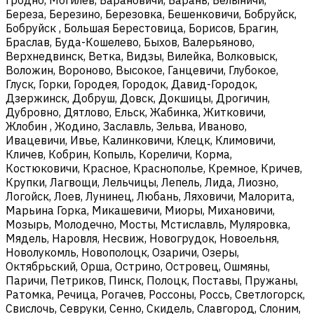
Береза, Березино, Березовка, Бешенковичи, Бобруйск,
Бобруйск , Большая Берестовица, Борисов, Брагин,
Браслав, Буда-Кошелево, Быхов, Валерьяново,
Верхнедвинск, Ветка, Видзы, Вилейка, Волковыск,
Воложин, Вороново, Высокое, Ганцевичи, Глубокое,
Глуск, Горки, Городея, Городок, Давид-Городок,
Дзержинск, Добруш, Довск, Докшицы, Дрогичин,
Дубровно, Дятлово, Ельск, Жабинка, Житковичи,
Жлобин , Жодино, Заславль, Зельва, Иваново,
Ивацевичи, Ивье, Калинковичи, Клецк, Климовичи,
Кличев, Кобрин, Копыль, Кореличи, Корма,
Костюковичи, Красное, Краснополье, Кремное, Кричев,
Крупки, Лагвощи, Лельчицы, Лепель, Лида, Лиозно,
Логойск, Лоев, Лунинец, Любань, Ляховичи, Малорита,
Марьина Горка, Микашевичи, Миоры, Михановичи,
Мозырь, Молодечно, Мосты, Мстиславль, Муляровка,
Мядель, Наровля, Несвиж, Новогрудок, Новоельня,
Новолукомль, Новополоцк, Озаричи, Озеры,
Октябрьский, Орша, Острино, Островец, Ошмяны,
Паричи, Петриков, Пинск, Полоцк, Поставы, Пружаны,
Ратомка, Речица, Рогачев, Россоны, Россь, Светлогорск,
Свислочь, Севруки, Сенно, Скидель, Славгород, Слоним,