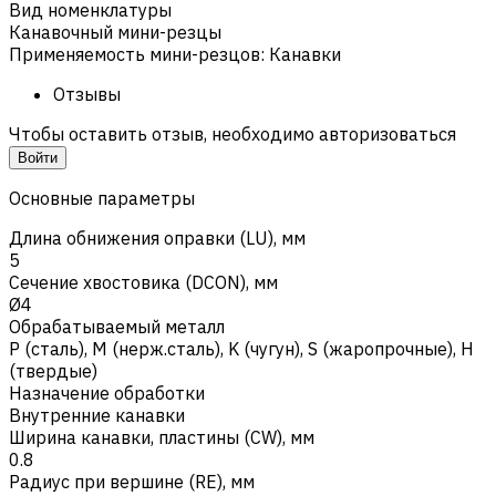
Вид номенклатуры
Канавочный мини-резцы
Применяемость мини-резцов
:
Канавки
Отзывы
Чтобы оставить отзыв, необходимо авторизоваться
Войти
Основные параметры
Длина обнижения оправки (LU), мм
5
Сечение хвостовика (DCON), мм
Ø4
Обрабатываемый металл
Р (сталь)
,
M (нерж.сталь)
,
K (чугун)
,
S (жаропрочные)
,
H
(твердые)
Назначение обработки
Внутренние канавки
Ширина канавки, пластины (CW), мм
0.8
Радиус при вершине (RE), мм