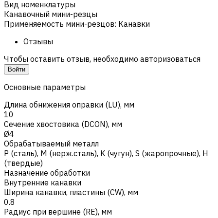
Вид номенклатуры
Канавочный мини-резцы
Применяемость мини-резцов
:
Канавки
Отзывы
Чтобы оставить отзыв, необходимо авторизоваться
Войти
Основные параметры
Длина обнижения оправки (LU), мм
10
Сечение хвостовика (DCON), мм
Ø4
Обрабатываемый металл
Р (сталь)
,
M (нерж.сталь)
,
K (чугун)
,
S (жаропрочные)
,
H
(твердые)
Назначение обработки
Внутренние канавки
Ширина канавки, пластины (CW), мм
0.8
Радиус при вершине (RE), мм