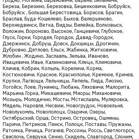
Береза, Березино, Березовка, Бешенковичи, Бобруйск,
Бобруйск , Большая Берестовица, Борисов, Брагин,
Браслав, Буда-Кошелево, Быхов, Валерьяново,
Верхнедвинск, Ветка, Видзы, Вилейка, Волковыск,
Воложин, Вороново, Высокое, Ганцевичи, Глубокое,
Глуск, Горки, Городея, Городок, Давид-Городок,
Дзержинск, Добруш, Довск, Докшицы, Дрогичин,
Дубровно, Дятлово, Ельск, Жабинка, Житковичи,
Жлобин , Жодино, Заславль, Зельва, Иваново,
Ивацевичи, Ивье, Калинковичи, Клецк, Климовичи,
Кличев, Кобрин, Копыль, Кореличи, Корма,
Костюковичи, Красное, Краснополье, Кремное, Кричев,
Крупки, Лагвощи, Лельчицы, Лепель, Лида, Лиозно,
Логойск, Лоев, Лунинец, Любань, Ляховичи, Малорита,
Марьина Горка, Микашевичи, Миоры, Михановичи,
Мозырь, Молодечно, Мосты, Мстиславль, Муляровка,
Мядель, Наровля, Несвиж, Новогрудок, Новоельня,
Новолукомль, Новополоцк, Озаричи, Озеры,
Октябрьский, Орша, Острино, Островец, Ошмяны,
Паричи, Петриков, Пинск, Полоцк, Поставы, Пружаны,
Ратомка, Речица, Рогачев, Россоны, Россь, Светлогорск,
Свислочь, Севруки, Сенно, Скидель, Славгород, Слоним,