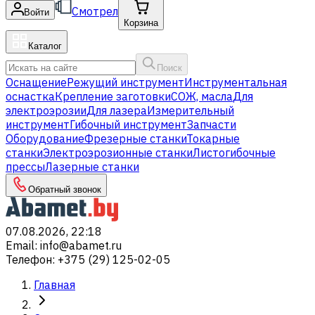
Смотрел
Войти
Корзина
Каталог
Поиск
Оснащение
Режущий инструмент
Инструментальная
оснастка
Крепление заготовки
СОЖ, масла
Для
электроэрозии
Для лазера
Измерительный
инструмент
Гибочный инструмент
Запчасти
Оборудование
Фрезерные станки
Токарные
станки
Электроэрозионные станки
Листогибочные
прессы
Лазерные станки
Обратный звонок
07.08.2026, 22:18
Email
:
info@abamet.ru
Телефон
:
+375 (29) 125-02-05
Главная