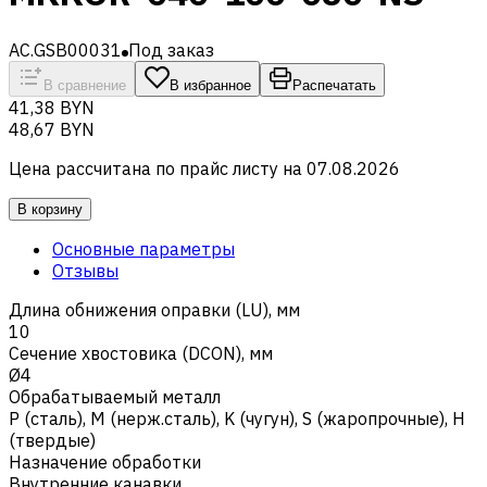
AC.GSB00031
Под заказ
В сравнение
В избранное
Распечатать
41,38 BYN
48,67 BYN
Цена рассчитана по прайс листу на
07.08.2026
В корзину
Основные параметры
Отзывы
Длина обнижения оправки (LU), мм
10
Сечение хвостовика (DCON), мм
Ø4
Обрабатываемый металл
Р (сталь)
,
M (нерж.сталь)
,
K (чугун)
,
S (жаропрочные)
,
H
(твердые)
Назначение обработки
Внутренние канавки