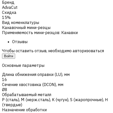
Бренд
AdvaCut
Скидка
15%
Вид номенклатуры
Канавочный мини-резцы
Применяемость мини-резцов
:
Канавки
Отзывы
Чтобы оставить отзыв, необходимо авторизоваться
Войти
Основные параметры
Длина обнижения оправки (LU), мм
16
Сечение хвостовика (DCON), мм
Ø8
Обрабатываемый металл
Р (сталь)
,
M (нерж.сталь)
,
K (чугун)
,
S (жаропрочные)
,
H
(твердые)
Назначение обработки