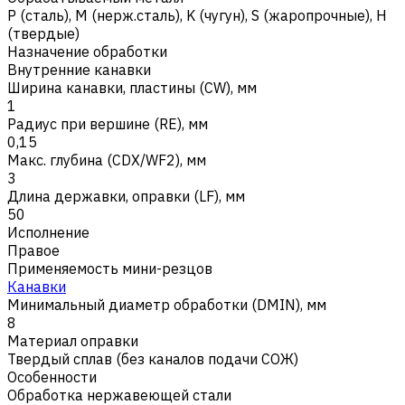
Р (сталь)
,
M (нерж.сталь)
,
K (чугун)
,
S (жаропрочные)
,
H
(твердые)
Назначение обработки
Внутренние канавки
Ширина канавки, пластины (CW), мм
1
Радиус при вершине (RE), мм
0,15
Макс. глубина (CDX/WF2), мм
3
Длина державки, оправки (LF), мм
50
Исполнение
Правое
Применяемость мини-резцов
Канавки
Минимальный диаметр обработки (DMIN), мм
8
Материал оправки
Твердый сплав (без каналов подачи СОЖ)
Особенности
Обработка нержавеющей стали