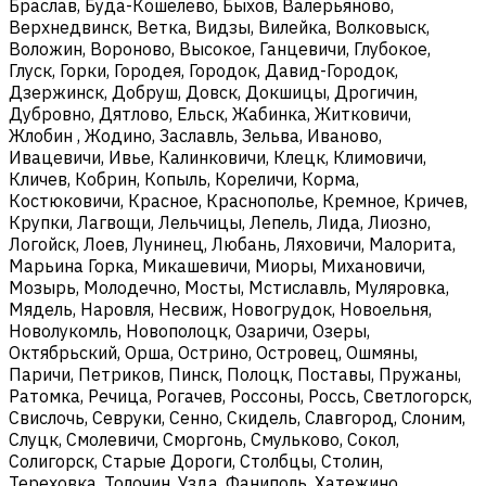
Браслав, Буда-Кошелево, Быхов, Валерьяново,
Верхнедвинск, Ветка, Видзы, Вилейка, Волковыск,
Воложин, Вороново, Высокое, Ганцевичи, Глубокое,
Глуск, Горки, Городея, Городок, Давид-Городок,
Дзержинск, Добруш, Довск, Докшицы, Дрогичин,
Дубровно, Дятлово, Ельск, Жабинка, Житковичи,
Жлобин , Жодино, Заславль, Зельва, Иваново,
Ивацевичи, Ивье, Калинковичи, Клецк, Климовичи,
Кличев, Кобрин, Копыль, Кореличи, Корма,
Костюковичи, Красное, Краснополье, Кремное, Кричев,
Крупки, Лагвощи, Лельчицы, Лепель, Лида, Лиозно,
Логойск, Лоев, Лунинец, Любань, Ляховичи, Малорита,
Марьина Горка, Микашевичи, Миоры, Михановичи,
Мозырь, Молодечно, Мосты, Мстиславль, Муляровка,
Мядель, Наровля, Несвиж, Новогрудок, Новоельня,
Новолукомль, Новополоцк, Озаричи, Озеры,
Октябрьский, Орша, Острино, Островец, Ошмяны,
Паричи, Петриков, Пинск, Полоцк, Поставы, Пружаны,
Ратомка, Речица, Рогачев, Россоны, Россь, Светлогорск,
Свислочь, Севруки, Сенно, Скидель, Славгород, Слоним,
Слуцк, Смолевичи, Сморгонь, Смульково, Сокол,
Солигорск, Старые Дороги, Столбцы, Столин,
Тереховка, Толочин, Узда, Фаниполь, Хатежино,