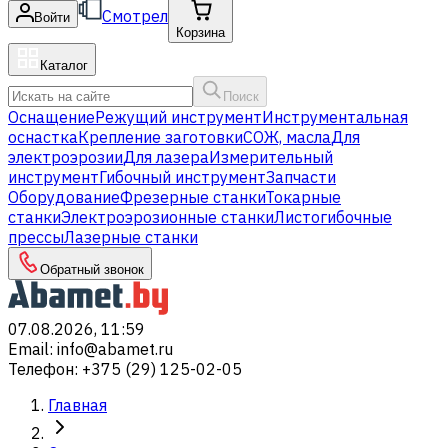
Смотрел
Войти
Корзина
Каталог
Поиск
Оснащение
Режущий инструмент
Инструментальная
оснастка
Крепление заготовки
СОЖ, масла
Для
электроэрозии
Для лазера
Измерительный
инструмент
Гибочный инструмент
Запчасти
Оборудование
Фрезерные станки
Токарные
станки
Электроэрозионные станки
Листогибочные
прессы
Лазерные станки
Обратный звонок
07.08.2026, 11:59
Email
:
info@abamet.ru
Телефон
:
+375 (29) 125-02-05
Главная