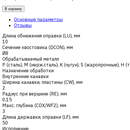
В корзину
Основные параметры
Отзывы
Длина обнижения оправки (LU), мм
10
Сечение хвостовика (DCON), мм
Ø8
Обрабатываемый металл
Р (сталь)
,
M (нерж.сталь)
,
K (чугун)
,
S (жаропрочные)
,
H (
Назначение обработки
Внутренние канавки
Ширина канавки, пластины (CW), мм
2
Радиус при вершине (RE), мм
0,15
Макс. глубина (CDX/WF2), мм
3
Длина державки, оправки (LF), мм
50
Исполнение