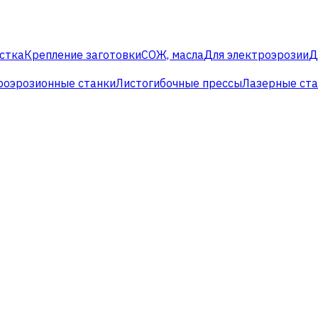
стка
Крепление заготовки
СОЖ, масла
Для электроэрозии
Д
роэрозионные станки
Листогибочные прессы
Лазерные ст