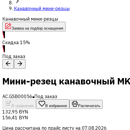
Канавочный мини-резцы
Канавочный мини-резцы
Заявка на подбор оснащения
Скидка 15%
Под заказ
Мини-резец канавочный M
AC.GSB00056
Под заказ
В сравнение
В избранное
Распечатать
132,95 BYN
156,41 BYN
Цена рассчитана по прайс листу на
07.08.2026