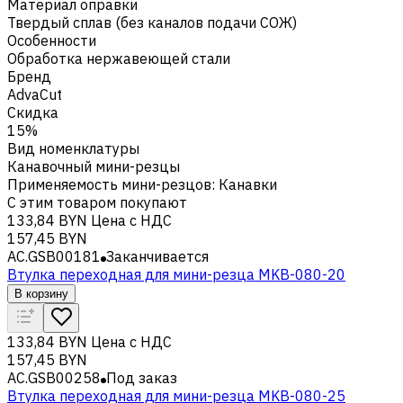
Материал оправки
Твердый сплав (без каналов подачи СОЖ)
Особенности
Обработка нержавеющей стали
Бренд
AdvaCut
Скидка
15%
Вид номенклатуры
Канавочный мини-резцы
Применяемость мини-резцов
:
Канавки
С этим товаром покупают
133,84 BYN
Цена с НДС
157,45 BYN
AC.GSB00181
Заканчивается
Втулка переходная для мини-резца MKB-080-20
В корзину
133,84 BYN
Цена с НДС
157,45 BYN
AC.GSB00258
Под заказ
Втулка переходная для мини-резца MKB-080-25