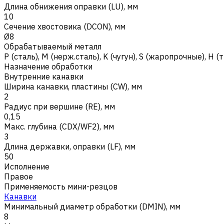
Длина обнижения оправки (LU), мм
10
Сечение хвостовика (DCON), мм
Ø8
Обрабатываемый металл
Р (сталь)
,
M (нерж.сталь)
,
K (чугун)
,
S (жаропрочные)
,
H (
Назначение обработки
Внутренние канавки
Ширина канавки, пластины (CW), мм
2
Радиус при вершине (RE), мм
0,15
Макс. глубина (CDX/WF2), мм
3
Длина державки, оправки (LF), мм
50
Исполнение
Правое
Применяемость мини-резцов
Канавки
Минимальный диаметр обработки (DMIN), мм
8