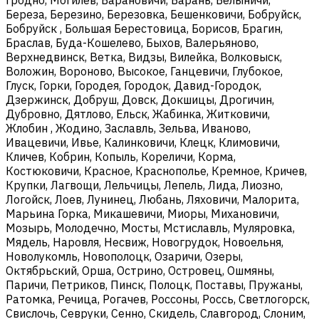
Береза, Березино, Березовка, Бешенковичи, Бобруйск,
Бобруйск , Большая Берестовица, Борисов, Брагин,
Браслав, Буда-Кошелево, Быхов, Валерьяново,
Верхнедвинск, Ветка, Видзы, Вилейка, Волковыск,
Воложин, Вороново, Высокое, Ганцевичи, Глубокое,
Глуск, Горки, Городея, Городок, Давид-Городок,
Дзержинск, Добруш, Довск, Докшицы, Дрогичин,
Дубровно, Дятлово, Ельск, Жабинка, Житковичи,
Жлобин , Жодино, Заславль, Зельва, Иваново,
Ивацевичи, Ивье, Калинковичи, Клецк, Климовичи,
Кличев, Кобрин, Копыль, Кореличи, Корма,
Костюковичи, Красное, Краснополье, Кремное, Кричев,
Крупки, Лагвощи, Лельчицы, Лепель, Лида, Лиозно,
Логойск, Лоев, Лунинец, Любань, Ляховичи, Малорита,
Марьина Горка, Микашевичи, Миоры, Михановичи,
Мозырь, Молодечно, Мосты, Мстиславль, Муляровка,
Мядель, Наровля, Несвиж, Новогрудок, Новоельня,
Новолукомль, Новополоцк, Озаричи, Озеры,
Октябрьский, Орша, Острино, Островец, Ошмяны,
Паричи, Петриков, Пинск, Полоцк, Поставы, Пружаны,
Ратомка, Речица, Рогачев, Россоны, Россь, Светлогорск,
Свислочь, Севруки, Сенно, Скидель, Славгород, Слоним,