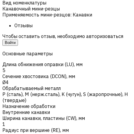
Вид номенклатуры
Канавочный мини-резцы
Применяемость мини-резцов
:
Канавки
Отзывы
Чтобы оставить отзыв, необходимо авторизоваться
Войти
Основные параметры
Длина обнижения оправки (LU), мм
5
Сечение хвостовика (DCON), мм
Ø4
Обрабатываемый металл
Р (сталь)
,
M (нерж.сталь)
,
K (чугун)
,
S (жаропрочные)
,
H
(твердые)
Назначение обработки
Внутренние канавки
Ширина канавки, пластины (CW), мм
1
Радиус при вершине (RE), мм