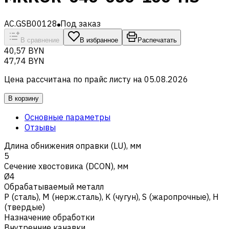
AC.GSB00128
Под заказ
В сравнение
В избранное
Распечатать
40,57 BYN
47,74 BYN
Цена рассчитана по прайс листу на
05.08.2026
В корзину
Основные параметры
Отзывы
Длина обнижения оправки (LU), мм
5
Сечение хвостовика (DCON), мм
Ø4
Обрабатываемый металл
Р (сталь)
,
M (нерж.сталь)
,
K (чугун)
,
S (жаропрочные)
,
H
(твердые)
Назначение обработки
Внутренние канавки