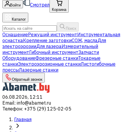
Смотрел
Войти
Корзина
Каталог
Поиск
Оснащение
Режущий инструмент
Инструментальная
оснастка
Крепление заготовки
СОЖ, масла
Для
электроэрозии
Для лазера
Измерительный
инструмент
Гибочный инструмент
Запчасти
Оборудование
Фрезерные станки
Токарные
станки
Электроэрозионные станки
Листогибочные
прессы
Лазерные станки
Обратный звонок
06.08.2026, 12:11
Email
:
info@abamet.ru
Телефон
:
+375 (29) 125-02-05
Главная