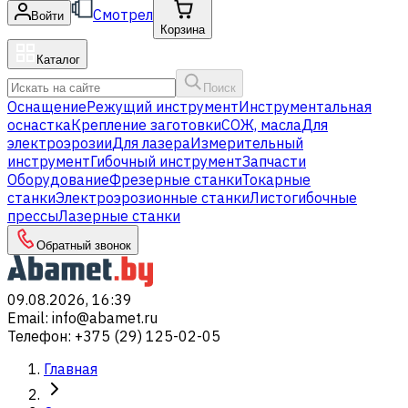
Смотрел
Войти
Корзина
Каталог
Поиск
Оснащение
Режущий инструмент
Инструментальная
оснастка
Крепление заготовки
СОЖ, масла
Для
электроэрозии
Для лазера
Измерительный
инструмент
Гибочный инструмент
Запчасти
Оборудование
Фрезерные станки
Токарные
станки
Электроэрозионные станки
Листогибочные
прессы
Лазерные станки
Обратный звонок
09.08.2026, 16:39
Email
:
info@abamet.ru
Телефон
:
+375 (29) 125-02-05
Главная