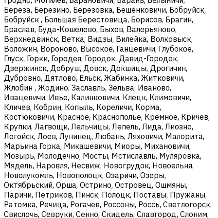
Береза, Березино, Березовка, Бешенковичи, Бобруйск,
Бобруйск , Большая Берестовица, Борисов, Брагин,
Браслав, Буда-Кошелево, Быхов, Валерьяново,
Верхнедвинск, Ветка, Видзы, Вилейка, Волковыск,
Воложин, Вороново, Высокое, Ганцевичи, Глубокое,
Глуск, Горки, Городея, Городок, Давид-Городок,
Дзержинск, Добруш, Довск, Докшицы, Дрогичин,
Дубровно, Дятлово, Ельск, Жабинка, Житковичи,
Жлобин , Жодино, Заславль, Зельва, Иваново,
Ивацевичи, Ивье, Калинковичи, Клецк, Климовичи,
Кличев, Кобрин, Копыль, Кореличи, Корма,
Костюковичи, Красное, Краснополье, Кремное, Кричев,
Крупки, Лагвощи, Лельчицы, Лепель, Лида, Лиозно,
Логойск, Лоев, Лунинец, Любань, Ляховичи, Малорита,
Марьина Горка, Микашевичи, Миоры, Михановичи,
Мозырь, Молодечно, Мосты, Мстиславль, Муляровка,
Мядель, Наровля, Несвиж, Новогрудок, Новоельня,
Новолукомль, Новополоцк, Озаричи, Озеры,
Октябрьский, Орша, Острино, Островец, Ошмяны,
Паричи, Петриков, Пинск, Полоцк, Поставы, Пружаны,
Ратомка, Речица, Рогачев, Россоны, Россь, Светлогорск,
Свислочь, Севруки, Сенно, Скидель, Славгород, Слоним,