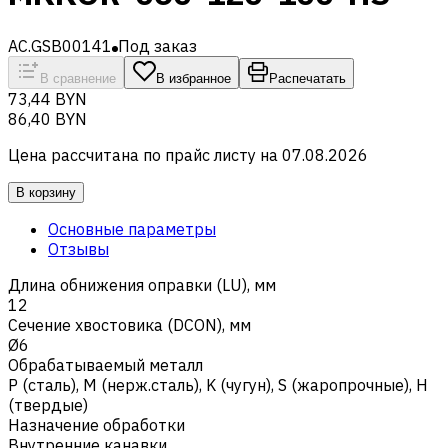
AC.GSB00141
Под заказ
В сравнение
В избранное
Распечатать
73,44 BYN
86,40 BYN
Цена рассчитана по прайс листу на
07.08.2026
В корзину
Основные параметры
Отзывы
Длина обнижения оправки (LU), мм
12
Сечение хвостовика (DCON), мм
Ø6
Обрабатываемый металл
Р (сталь)
,
M (нерж.сталь)
,
K (чугун)
,
S (жаропрочные)
,
H
(твердые)
Назначение обработки
Внутренние канавки