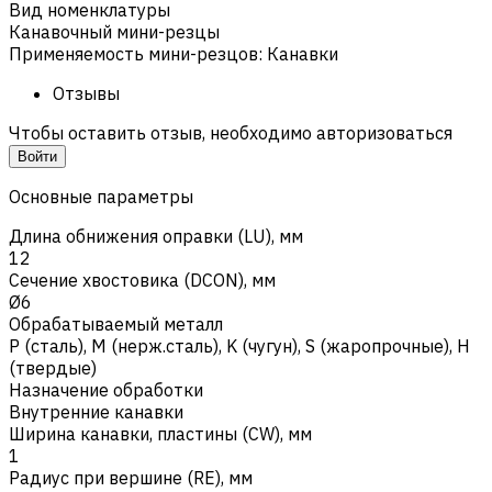
Вид номенклатуры
Канавочный мини-резцы
Применяемость мини-резцов
:
Канавки
Отзывы
Чтобы оставить отзыв, необходимо авторизоваться
Войти
Основные параметры
Длина обнижения оправки (LU), мм
12
Сечение хвостовика (DCON), мм
Ø6
Обрабатываемый металл
Р (сталь)
,
M (нерж.сталь)
,
K (чугун)
,
S (жаропрочные)
,
H
(твердые)
Назначение обработки
Внутренние канавки
Ширина канавки, пластины (CW), мм
1
Радиус при вершине (RE), мм