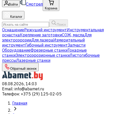
Смотрел
Войти
Корзина
Каталог
Поиск
Оснащение
Режущий инструмент
Инструментальная
оснастка
Крепление заготовки
СОЖ, масла
Для
электроэрозии
Для лазера
Измерительный
инструмент
Гибочный инструмент
Запчасти
Оборудование
Фрезерные станки
Токарные
станки
Электроэрозионные станки
Листогибочные
прессы
Лазерные станки
Обратный звонок
08.08.2026, 14:03
Email
:
info@abamet.ru
Телефон
:
+375 (29) 125-02-05
Главная