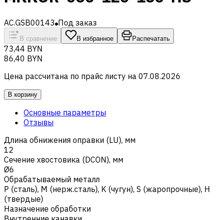
AC.GSB00143
Под заказ
В сравнение
В избранное
Распечатать
73,44 BYN
86,40 BYN
Цена рассчитана по прайс листу на
07.08.2026
В корзину
Основные параметры
Отзывы
Длина обнижения оправки (LU), мм
12
Сечение хвостовика (DCON), мм
Ø6
Обрабатываемый металл
Р (сталь)
,
M (нерж.сталь)
,
K (чугун)
,
S (жаропрочные)
,
H
(твердые)
Назначение обработки
Внутренние канавки