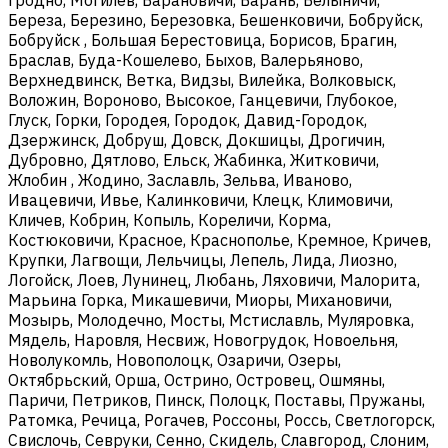
Береза, Березино, Березовка, Бешенковичи, Бобруйск,
Бобруйск , Большая Берестовица, Борисов, Брагин,
Браслав, Буда-Кошелево, Быхов, Валерьяново,
Верхнедвинск, Ветка, Видзы, Вилейка, Волковыск,
Воложин, Вороново, Высокое, Ганцевичи, Глубокое,
Глуск, Горки, Городея, Городок, Давид-Городок,
Дзержинск, Добруш, Довск, Докшицы, Дрогичин,
Дубровно, Дятлово, Ельск, Жабинка, Житковичи,
Жлобин , Жодино, Заславль, Зельва, Иваново,
Ивацевичи, Ивье, Калинковичи, Клецк, Климовичи,
Кличев, Кобрин, Копыль, Кореличи, Корма,
Костюковичи, Красное, Краснополье, Кремное, Кричев,
Крупки, Лагвощи, Лельчицы, Лепель, Лида, Лиозно,
Логойск, Лоев, Лунинец, Любань, Ляховичи, Малорита,
Марьина Горка, Микашевичи, Миоры, Михановичи,
Мозырь, Молодечно, Мосты, Мстиславль, Муляровка,
Мядель, Наровля, Несвиж, Новогрудок, Новоельня,
Новолукомль, Новополоцк, Озаричи, Озеры,
Октябрьский, Орша, Острино, Островец, Ошмяны,
Паричи, Петриков, Пинск, Полоцк, Поставы, Пружаны,
Ратомка, Речица, Рогачев, Россоны, Россь, Светлогорск,
Свислочь, Севруки, Сенно, Скидель, Славгород, Слоним,