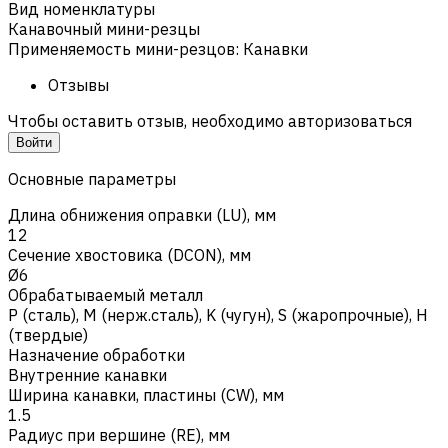
Вид номенклатуры
Канавочный мини-резцы
Применяемость мини-резцов
:
Канавки
Отзывы
Чтобы оставить отзыв, необходимо авторизоваться
Войти
Основные параметры
Длина обнижения оправки (LU), мм
12
Сечение хвостовика (DCON), мм
Ø6
Обрабатываемый металл
Р (сталь)
,
M (нерж.сталь)
,
K (чугун)
,
S (жаропрочные)
,
H
(твердые)
Назначение обработки
Внутренние канавки
Ширина канавки, пластины (CW), мм
1.5
Радиус при вершине (RE), мм