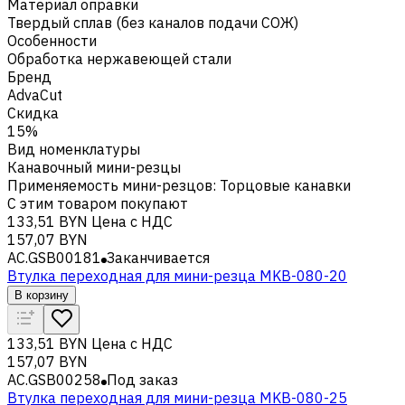
Материал оправки
Твердый сплав (без каналов подачи СОЖ)
Особенности
Обработка нержавеющей стали
Бренд
AdvaCut
Скидка
15%
Вид номенклатуры
Канавочный мини-резцы
Применяемость мини-резцов
:
Торцовые канавки
С этим товаром покупают
133,51 BYN
Цена с НДС
157,07 BYN
AC.GSB00181
Заканчивается
Втулка переходная для мини-резца MKB-080-20
В корзину
133,51 BYN
Цена с НДС
157,07 BYN
AC.GSB00258
Под заказ
Втулка переходная для мини-резца MKB-080-25