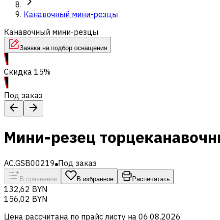
Канавочный мини-резцы
Канавочный мини-резцы
Заявка на подбор оснащения
Скидка 15%
Под заказ
Мини-резец торцеканавоч
AC.GSB00219
Под заказ
В сравнение
В избранное
Распечатать
132,62 BYN
156,02 BYN
Цена рассчитана по прайс листу на
06.08.2026