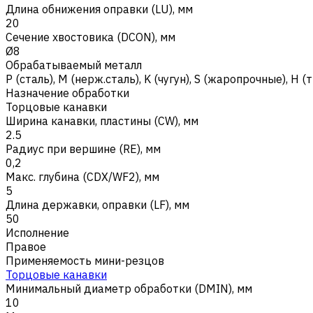
Длина обнижения оправки (LU), мм
20
Сечение хвостовика (DCON), мм
Ø8
Обрабатываемый металл
Р (сталь)
,
M (нерж.сталь)
,
K (чугун)
,
S (жаропрочные)
,
H (
Назначение обработки
Торцовые канавки
Ширина канавки, пластины (CW), мм
2.5
Радиус при вершине (RE), мм
0,2
Макс. глубина (CDX/WF2), мм
5
Длина державки, оправки (LF), мм
50
Исполнение
Правое
Применяемость мини-резцов
Торцовые канавки
Минимальный диаметр обработки (DMIN), мм
10