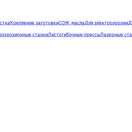
стка
Крепление заготовки
СОЖ, масла
Для электроэрозии
Д
роэрозионные станки
Листогибочные прессы
Лазерные ст