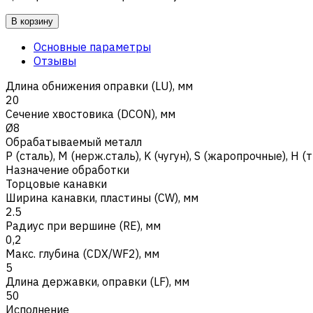
В корзину
Основные параметры
Отзывы
Длина обнижения оправки (LU), мм
20
Сечение хвостовика (DCON), мм
Ø8
Обрабатываемый металл
Р (сталь)
,
M (нерж.сталь)
,
K (чугун)
,
S (жаропрочные)
,
H (
Назначение обработки
Торцовые канавки
Ширина канавки, пластины (CW), мм
2.5
Радиус при вершине (RE), мм
0,2
Макс. глубина (CDX/WF2), мм
5
Длина державки, оправки (LF), мм
50
Исполнение