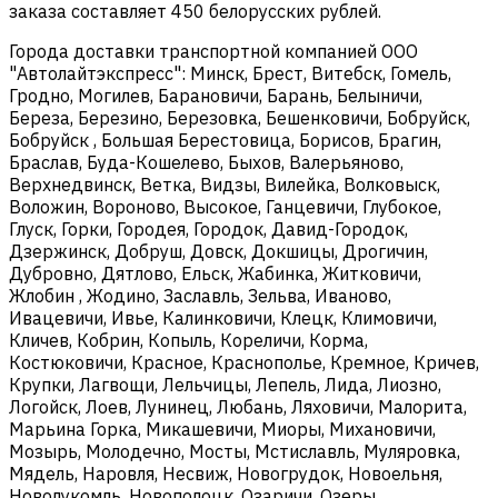
заказа составляет 450 белорусских рублей.
Города доставки транспортной компанией ООО
"Автолайтэкспресс": Минск, Брест, Витебск, Гомель,
Гродно, Могилев, Барановичи, Барань, Белыничи,
Береза, Березино, Березовка, Бешенковичи, Бобруйск,
Бобруйск , Большая Берестовица, Борисов, Брагин,
Браслав, Буда-Кошелево, Быхов, Валерьяново,
Верхнедвинск, Ветка, Видзы, Вилейка, Волковыск,
Воложин, Вороново, Высокое, Ганцевичи, Глубокое,
Глуск, Горки, Городея, Городок, Давид-Городок,
Дзержинск, Добруш, Довск, Докшицы, Дрогичин,
Дубровно, Дятлово, Ельск, Жабинка, Житковичи,
Жлобин , Жодино, Заславль, Зельва, Иваново,
Ивацевичи, Ивье, Калинковичи, Клецк, Климовичи,
Кличев, Кобрин, Копыль, Кореличи, Корма,
Костюковичи, Красное, Краснополье, Кремное, Кричев,
Крупки, Лагвощи, Лельчицы, Лепель, Лида, Лиозно,
Логойск, Лоев, Лунинец, Любань, Ляховичи, Малорита,
Марьина Горка, Микашевичи, Миоры, Михановичи,
Мозырь, Молодечно, Мосты, Мстиславль, Муляровка,
Мядель, Наровля, Несвиж, Новогрудок, Новоельня,
Новолукомль, Новополоцк, Озаричи, Озеры,