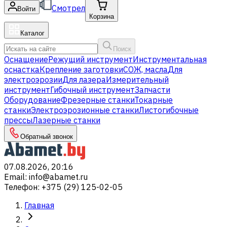
Смотрел
Войти
Корзина
Каталог
Поиск
Оснащение
Режущий инструмент
Инструментальная
оснастка
Крепление заготовки
СОЖ, масла
Для
электроэрозии
Для лазера
Измерительный
инструмент
Гибочный инструмент
Запчасти
Оборудование
Фрезерные станки
Токарные
станки
Электроэрозионные станки
Листогибочные
прессы
Лазерные станки
Обратный звонок
07.08.2026, 20:16
Email
:
info@abamet.ru
Телефон
:
+375 (29) 125-02-05
Главная