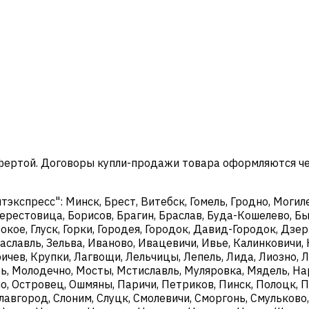
офертой. Договоры купли-продажи товара оформляются ч
кспресс": Минск, Брест, Витебск, Гомель, Гродно, Могиле
ерестовица, Борисов, Брагин, Браслав, Буда-Кошелево, Бы
окое, Глуск, Горки, Городея, Городок, Давид-Городок, Дз
аславль, Зельва, Иваново, Ивацевичи, Ивье, Калинковичи, 
чев, Крупки, Лагвощи, Лельчицы, Лепель, Лида, Лиозно, Л
, Молодечно, Мосты, Мстиславль, Муляровка, Мядель, Нар
о, Островец, Ошмяны, Паричи, Петриков, Пинск, Полоцк, П
Славгород, Слоним, Слуцк, Смолевичи, Сморгонь, Смульково