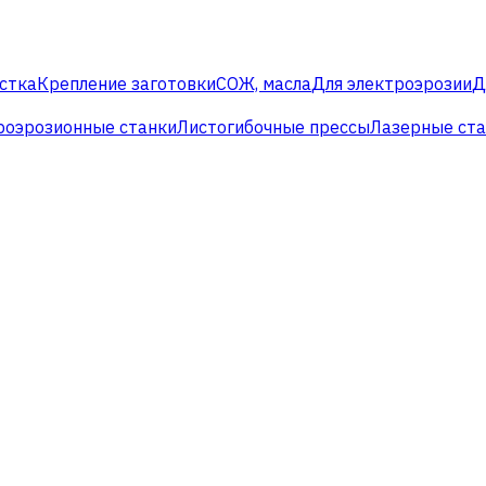
стка
Крепление заготовки
СОЖ, масла
Для электроэрозии
Д
роэрозионные станки
Листогибочные прессы
Лазерные ст