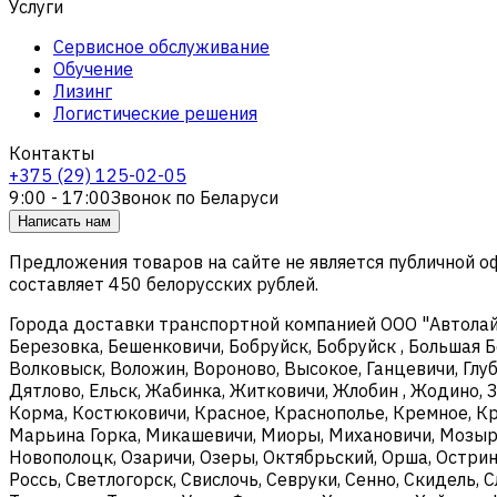
Услуги
Сервисное обслуживание
Обучение
Лизинг
Логистические решения
Контакты
+375 (29) 125-02-05
9:00 - 17:00
Звонок по Беларуси
Написать нам
Предложения товаров на сайте не является публичной 
составляет 450 белорусских рублей.
Города доставки транспортной компанией ООО "Автолайтэ
Березовка, Бешенковичи, Бобруйск, Бобруйск , Большая Б
Волковыск, Воложин, Вороново, Высокое, Ганцевичи, Глуб
Дятлово, Ельск, Жабинка, Житковичи, Жлобин , Жодино, З
Корма, Костюковичи, Красное, Краснополье, Кремное, Кри
Марьина Горка, Микашевичи, Миоры, Михановичи, Мозырь
Новополоцк, Озаричи, Озеры, Октябрьский, Орша, Острин
Россь, Светлогорск, Свислочь, Севруки, Сенно, Скидель, 