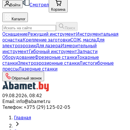
Смотрел
Войти
Корзина
Каталог
Поиск
Оснащение
Режущий инструмент
Инструментальная
оснастка
Крепление заготовки
СОЖ, масла
Для
электроэрозии
Для лазера
Измерительный
инструмент
Гибочный инструмент
Запчасти
Оборудование
Фрезерные станки
Токарные
станки
Электроэрозионные станки
Листогибочные
прессы
Лазерные станки
Обратный звонок
09.08.2026, 08:42
Email
:
info@abamet.ru
Телефон
:
+375 (29) 125-02-05
Главная