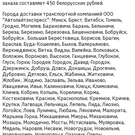
заказа составляет 450 белорусских рублей.
Города доставки транспортной компанией ООО
"Автолайтэкспресс": Минск, Брест, Витебск, Гомель,
Гродно, Могилев, Барановичи, Барань, Белыничи,
Береза, Березино, Березовка, Бешенковичи, Бобруйск,
Бобруйск , Большая Берестовица, Борисов, Брагин,
Браслав, Буда-Кошелево, Быхов, Валерьяново,
Верхнедвинск, Ветка, Видзы, Вилейка, Волковыск,
Воложин, Вороново, Высокое, Ганцевичи, Глубокое,
Глуск, Горки, Городея, Городок, Давид-Городок,
Дзержинск, Добруш, Довск, Докшицы, Дрогичин,
Дубровно, Дятлово, Ельск, Жабинка, Житковичи,
Жлобин , Жодино, Заславль, Зельва, Иваново,
Ивацевичи, Ивье, Калинковичи, Клецк, Климовичи,
Кличев, Кобрин, Копыль, Кореличи, Корма,
Костюковичи, Красное, Краснополье, Кремное, Кричев,
Крупки, Лагвощи, Лельчицы, Лепель, Лида, Лиозно,
Логойск, Лоев, Лунинец, Любань, Ляховичи, Малорита,
Марьина Горка, Микашевичи, Миоры, Михановичи,
Мозырь, Молодечно, Мосты, Мстиславль, Муляровка,
Мядель, Наровля, Несвиж, Новогрудок, Новоельня,
Новолукомль, Новополоцк, Озаричи, Озеры,