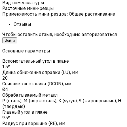
Вид номенклатуры
Расточные мини-резцы
Применяемость мини-резцов
:
Общее растачивание
Отзывы
Чтобы оставить отзыв, необходимо авторизоваться
Войти
Основные параметры
Вспомогательный угол в плане
15°
Длина обнижения оправки (LU), мм
20
Сечение хвостовика (DCON), мм
Ø4
Обрабатываемый металл
Р (сталь)
,
M (нерж.сталь)
,
K (чугун)
,
S (жаропрочные)
,
H
(твердые)
Главный угол в плане
95°
Радиус при вершине (RE), мм