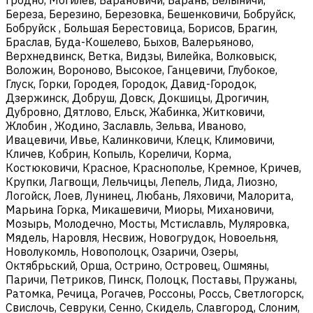
Береза, Березино, Березовка, Бешенковичи, Бобруйск,
Бобруйск , Большая Берестовица, Борисов, Брагин,
Браслав, Буда-Кошелево, Быхов, Валерьяново,
Верхнедвинск, Ветка, Видзы, Вилейка, Волковыск,
Воложин, Вороново, Высокое, Ганцевичи, Глубокое,
Глуск, Горки, Городея, Городок, Давид-Городок,
Дзержинск, Добруш, Довск, Докшицы, Дрогичин,
Дубровно, Дятлово, Ельск, Жабинка, Житковичи,
Жлобин , Жодино, Заславль, Зельва, Иваново,
Ивацевичи, Ивье, Калинковичи, Клецк, Климовичи,
Кличев, Кобрин, Копыль, Кореличи, Корма,
Костюковичи, Красное, Краснополье, Кремное, Кричев,
Крупки, Лагвощи, Лельчицы, Лепель, Лида, Лиозно,
Логойск, Лоев, Лунинец, Любань, Ляховичи, Малорита,
Марьина Горка, Микашевичи, Миоры, Михановичи,
Мозырь, Молодечно, Мосты, Мстиславль, Муляровка,
Мядель, Наровля, Несвиж, Новогрудок, Новоельня,
Новолукомль, Новополоцк, Озаричи, Озеры,
Октябрьский, Орша, Острино, Островец, Ошмяны,
Паричи, Петриков, Пинск, Полоцк, Поставы, Пружаны,
Ратомка, Речица, Рогачев, Россоны, Россь, Светлогорск,
Свислочь, Севруки, Сенно, Скидель, Славгород, Слоним,