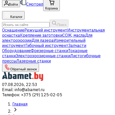
Смотрел
Войти
Корзина
Каталог
Поиск
Оснащение
Режущий инструмент
Инструментальная
оснастка
Крепление заготовки
СОЖ, масла
Для
электроэрозии
Для лазера
Измерительный
инструмент
Гибочный инструмент
Запчасти
Оборудование
Фрезерные станки
Токарные
станки
Электроэрозионные станки
Листогибочные
прессы
Лазерные станки
Обратный звонок
07.08.2026, 22:53
Email
:
info@abamet.ru
Телефон
:
+375 (29) 125-02-05
Главная