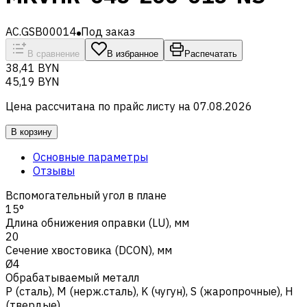
AC.GSB00014
Под заказ
В сравнение
В избранное
Распечатать
38,41 BYN
45,19 BYN
Цена рассчитана по прайс листу на
07.08.2026
В корзину
Основные параметры
Отзывы
Вспомогательный угол в плане
15°
Длина обнижения оправки (LU), мм
20
Сечение хвостовика (DCON), мм
Ø4
Обрабатываемый металл
Р (сталь)
,
M (нерж.сталь)
,
K (чугун)
,
S (жаропрочные)
,
H
(твердые)