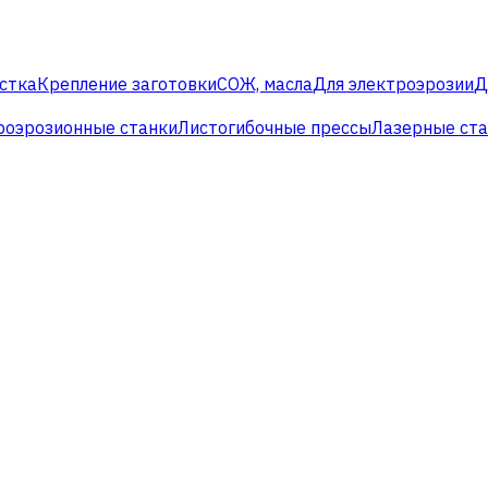
стка
Крепление заготовки
СОЖ, масла
Для электроэрозии
Д
роэрозионные станки
Листогибочные прессы
Лазерные ст