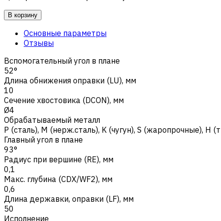
В корзину
Основные параметры
Отзывы
Вспомогательный угол в плане
52°
Длина обнижения оправки (LU), мм
10
Сечение хвостовика (DCON), мм
Ø4
Обрабатываемый металл
Р (сталь)
,
M (нерж.сталь)
,
K (чугун)
,
S (жаропрочные)
,
H (
Главный угол в плане
93°
Радиус при вершине (RE), мм
0,1
Макс. глубина (CDX/WF2), мм
0,6
Длина державки, оправки (LF), мм
50
Исполнение