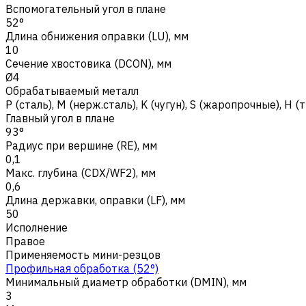
Вспомогательный угол в плане
52°
Длина обнижения оправки (LU), мм
10
Сечение хвостовика (DCON), мм
Ø4
Обрабатываемый металл
Р (сталь)
,
M (нерж.сталь)
,
K (чугун)
,
S (жаропрочные)
,
H (
Главный угол в плане
93°
Радиус при вершине (RE), мм
0,1
Макс. глубина (CDX/WF2), мм
0,6
Длина державки, оправки (LF), мм
50
Исполнение
Правое
Применяемость мини-резцов
Профильная обработка (52°)
Минимальный диаметр обработки (DMIN), мм
3