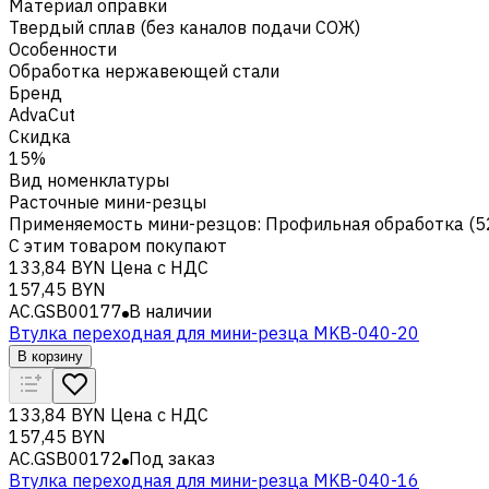
Материал оправки
Твердый сплав (без каналов подачи СОЖ)
Особенности
Обработка нержавеющей стали
Бренд
AdvaCut
Скидка
15%
Вид номенклатуры
Расточные мини-резцы
Применяемость мини-резцов
:
Профильная обработка (5
С этим товаром покупают
133,84 BYN
Цена с НДС
157,45 BYN
AC.GSB00177
В наличии
Втулка переходная для мини-резца MKB-040-20
В корзину
133,84 BYN
Цена с НДС
157,45 BYN
AC.GSB00172
Под заказ
Втулка переходная для мини-резца MKB-040-16