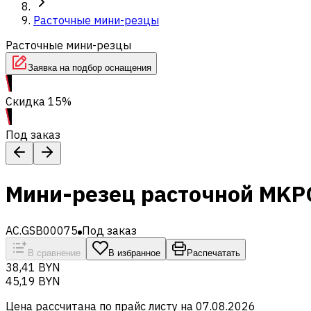
Расточные мини-резцы
Расточные мини-резцы
Заявка на подбор оснащения
Скидка 15%
Под заказ
Мини-резец расточной MKP
AC.GSB00075
Под заказ
В сравнение
В избранное
Распечатать
38,41 BYN
45,19 BYN
Цена рассчитана по прайс листу на
07.08.2026