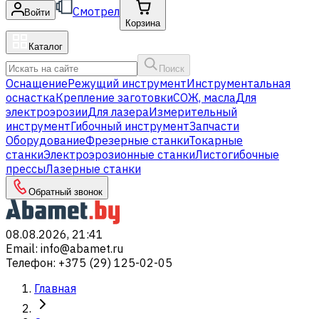
Смотрел
Войти
Корзина
Каталог
Поиск
Оснащение
Режущий инструмент
Инструментальная
оснастка
Крепление заготовки
СОЖ, масла
Для
электроэрозии
Для лазера
Измерительный
инструмент
Гибочный инструмент
Запчасти
Оборудование
Фрезерные станки
Токарные
станки
Электроэрозионные станки
Листогибочные
прессы
Лазерные станки
Обратный звонок
08.08.2026, 21:41
Email
:
info@abamet.ru
Телефон
:
+375 (29) 125-02-05
Главная