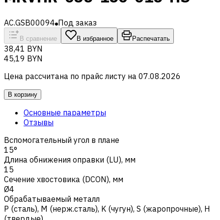
AC.GSB00094
Под заказ
В сравнение
В избранное
Распечатать
38,41 BYN
45,19 BYN
Цена рассчитана по прайс листу на
07.08.2026
В корзину
Основные параметры
Отзывы
Вспомогательный угол в плане
15°
Длина обнижения оправки (LU), мм
15
Сечение хвостовика (DCON), мм
Ø4
Обрабатываемый металл
Р (сталь)
,
M (нерж.сталь)
,
K (чугун)
,
S (жаропрочные)
,
H
(твердые)