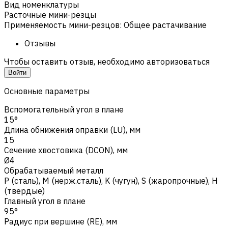
Вид номенклатуры
Расточные мини-резцы
Применяемость мини-резцов
:
Общее растачивание
Отзывы
Чтобы оставить отзыв, необходимо авторизоваться
Войти
Основные параметры
Вспомогательный угол в плане
15°
Длина обнижения оправки (LU), мм
15
Сечение хвостовика (DCON), мм
Ø4
Обрабатываемый металл
Р (сталь)
,
M (нерж.сталь)
,
K (чугун)
,
S (жаропрочные)
,
H
(твердые)
Главный угол в плане
95°
Радиус при вершине (RE), мм