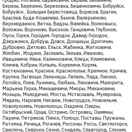
Береза, Березино, Березовка, Бешенковичи, Бобруйск,
Бобруйск , Большая Берестовица, Борисов, Брагин,
Браслав, Буда-Кошелево, Быхов, Валерьяново,
Верхнедвинск, Ветка, Видзы, Вилейка, Волковыск,
Воложин, Вороново, Высокое, Ганцевичи, Глубокое,
Глуск, Горки, Городея, Городок, Давид-Городок,
Дзержинск, Добруш, Довск, Докшицы, Дрогичин,
Дубровно, Дятлово, Ельск, Жабинка, Житковичи,
Жлобин , Жодино, Заславль, Зельва, Иваново,
Ивацевичи, Ивье, Калинковичи, Клецк, Климовичи,
Кличев, Кобрин, Копыль, Кореличи, Корма,
Костюковичи, Красное, Краснополье, Кремное, Кричев,
Крупки, Лагвощи, Лельчицы, Лепель, Лида, Лиозно,
Логойск, Лоев, Лунинец, Любань, Ляховичи, Малорита,
Марьина Горка, Микашевичи, Миоры, Михановичи,
Мозырь, Молодечно, Мосты, Мстиславль, Муляровка,
Мядель, Наровля, Несвиж, Новогрудок, Новоельня,
Новолукомль, Новополоцк, Озаричи, Озеры,
Октябрьский, Орша, Острино, Островец, Ошмяны,
Паричи, Петриков, Пинск, Полоцк, Поставы, Пружаны,
Ратомка, Речица, Рогачев, Россоны, Россь, Светлогорск,
Свислочь, Севруки, Сенно, Скидель, Славгород, Слоним,