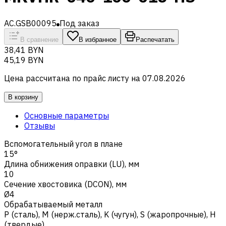
AC.GSB00095
Под заказ
В сравнение
В избранное
Распечатать
38,41 BYN
45,19 BYN
Цена рассчитана по прайс листу на
07.08.2026
В корзину
Основные параметры
Отзывы
Вспомогательный угол в плане
15°
Длина обнижения оправки (LU), мм
10
Сечение хвостовика (DCON), мм
Ø4
Обрабатываемый металл
Р (сталь)
,
M (нерж.сталь)
,
K (чугун)
,
S (жаропрочные)
,
H
(твердые)