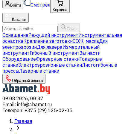
Смотрел
Войти
Корзина
Каталог
Поиск
Оснащение
Режущий инструмент
Инструментальная
оснастка
Крепление заготовки
СОЖ, масла
Для
электроэрозии
Для лазера
Измерительный
инструмент
Гибочный инструмент
Запчасти
Оборудование
Фрезерные станки
Токарные
станки
Электроэрозионные станки
Листогибочные
прессы
Лазерные станки
Обратный звонок
09.08.2026, 00:37
Email
:
info@abamet.ru
Телефон
:
+375 (29) 125-02-05
Главная