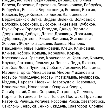
Береза, Березино, Березовка, Бешенковичи, Бобруйск,
Бобруйск , Большая Берестовица, Борисов, Брагин,
Браслав, Буда-Кошелево, Быхов, Валерьяново,
Верхнедвинск, Ветка, Видзы, Вилейка, Волковыск,
Воложин, Вороново, Высокое, Ганцевичи, Глубокое,
Глуск, Горки, Городея, Городок, Давид-Городок,
Дзержинск, Добруш, Довск, Докшицы, Дрогичин,
Дубровно, Дятлово, Ельск, Жабинка, Житковичи,
Жлобин , Жодино, Заславль, Зельва, Иваново,
Ивацевичи, Ивье, Калинковичи, Клецк, Климовичи,
Кличев, Кобрин, Копыль, Кореличи, Корма,
Костюковичи, Красное, Краснополье, Кремное, Кричев,
Крупки, Лагвощи, Лельчицы, Лепель, Лида, Лиозно,
Логойск, Лоев, Лунинец, Любань, Ляховичи, Малорита,
Марьина Горка, Микашевичи, Миоры, Михановичи,
Мозырь, Молодечно, Мосты, Мстиславль, Муляровка,
Мядель, Наровля, Несвиж, Новогрудок, Новоельня,
Новолукомль, Новополоцк, Озаричи, Озеры,
Октябрьский, Орша, Острино, Островец, Ошмяны,
Паричи, Петриков, Пинск, Полоцк, Поставы, Пружаны,
Ратомка, Речица, Рогачев, Россоны, Россь, Светлогорск,
Свислочь, Севруки, Сенно, Скидель, Славгород, Слоним,