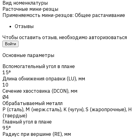
Вид номенклатуры
Расточные мини-резцы
Применяемость мини-резцов
:
Общее растачивание
Отзывы
Чтобы оставить отзыв, необходимо авторизоваться
Войти
Основные параметры
Вспомогательный угол в плане
15°
Длина обнижения оправки (LU), мм
10
Сечение хвостовика (DCON), мм
Ø4
Обрабатываемый металл
Р (сталь)
,
M (нерж.сталь)
,
K (чугун)
,
S (жаропрочные)
,
H
(твердые)
Главный угол в плане
95°
Радиус при вершине (RE), мм