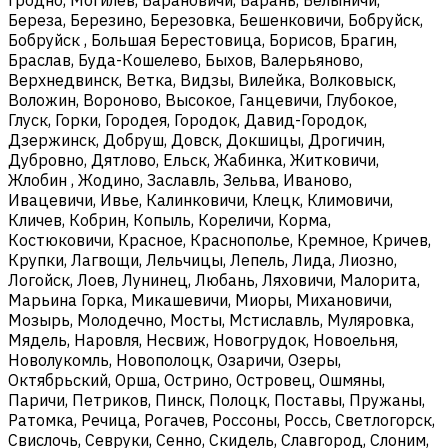
Береза, Березино, Березовка, Бешенковичи, Бобруйск,
Бобруйск , Большая Берестовица, Борисов, Брагин,
Браслав, Буда-Кошелево, Быхов, Валерьяново,
Верхнедвинск, Ветка, Видзы, Вилейка, Волковыск,
Воложин, Вороново, Высокое, Ганцевичи, Глубокое,
Глуск, Горки, Городея, Городок, Давид-Городок,
Дзержинск, Добруш, Довск, Докшицы, Дрогичин,
Дубровно, Дятлово, Ельск, Жабинка, Житковичи,
Жлобин , Жодино, Заславль, Зельва, Иваново,
Ивацевичи, Ивье, Калинковичи, Клецк, Климовичи,
Кличев, Кобрин, Копыль, Кореличи, Корма,
Костюковичи, Красное, Краснополье, Кремное, Кричев,
Крупки, Лагвощи, Лельчицы, Лепель, Лида, Лиозно,
Логойск, Лоев, Лунинец, Любань, Ляховичи, Малорита,
Марьина Горка, Микашевичи, Миоры, Михановичи,
Мозырь, Молодечно, Мосты, Мстиславль, Муляровка,
Мядель, Наровля, Несвиж, Новогрудок, Новоельня,
Новолукомль, Новополоцк, Озаричи, Озеры,
Октябрьский, Орша, Острино, Островец, Ошмяны,
Паричи, Петриков, Пинск, Полоцк, Поставы, Пружаны,
Ратомка, Речица, Рогачев, Россоны, Россь, Светлогорск,
Свислочь, Севруки, Сенно, Скидель, Славгород, Слоним,