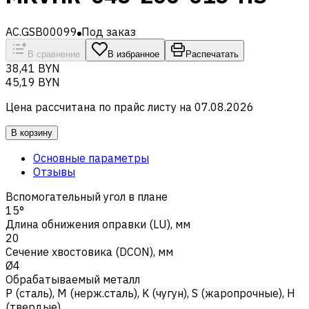
AC.GSB00099
Под заказ
В сравнение
В избранное
Распечатать
38,41 BYN
45,19 BYN
Цена рассчитана по прайс листу на
07.08.2026
В корзину
Основные параметры
Отзывы
Вспомогательный угол в плане
15°
Длина обнижения оправки (LU), мм
20
Сечение хвостовика (DCON), мм
Ø4
Обрабатываемый металл
Р (сталь)
,
M (нерж.сталь)
,
K (чугун)
,
S (жаропрочные)
,
H
(твердые)