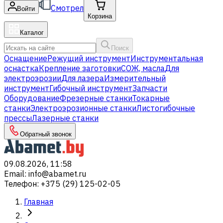
Смотрел
Войти
Корзина
Каталог
Поиск
Оснащение
Режущий инструмент
Инструментальная
оснастка
Крепление заготовки
СОЖ, масла
Для
электроэрозии
Для лазера
Измерительный
инструмент
Гибочный инструмент
Запчасти
Оборудование
Фрезерные станки
Токарные
станки
Электроэрозионные станки
Листогибочные
прессы
Лазерные станки
Обратный звонок
09.08.2026, 11:58
Email
:
info@abamet.ru
Телефон
:
+375 (29) 125-02-05
Главная