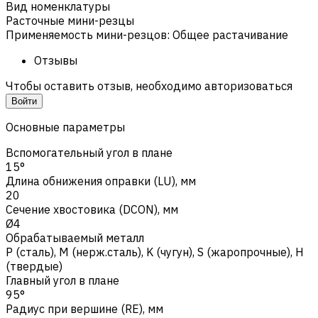
Вид номенклатуры
Расточные мини-резцы
Применяемость мини-резцов
:
Общее растачивание
Отзывы
Чтобы оставить отзыв, необходимо авторизоваться
Войти
Основные параметры
Вспомогательный угол в плане
15°
Длина обнижения оправки (LU), мм
20
Сечение хвостовика (DCON), мм
Ø4
Обрабатываемый металл
Р (сталь)
,
M (нерж.сталь)
,
K (чугун)
,
S (жаропрочные)
,
H
(твердые)
Главный угол в плане
95°
Радиус при вершине (RE), мм