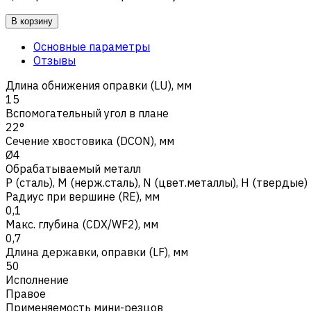
В корзину
Основные параметры
Отзывы
Длина обнижения оправки (LU), мм
15
Вспомогательный угол в плане
22°
Сечение хвостовика (DCON), мм
Ø4
Обрабатываемый металл
Р (сталь)
,
M (нерж.сталь)
,
N (цвет.металлы)
,
H (твердые)
Радиус при вершине (RE), мм
0,1
Макс. глубина (CDX/WF2), мм
0,7
Длина державки, оправки (LF), мм
50
Исполнение
Правое
Применяемость мини-резцов