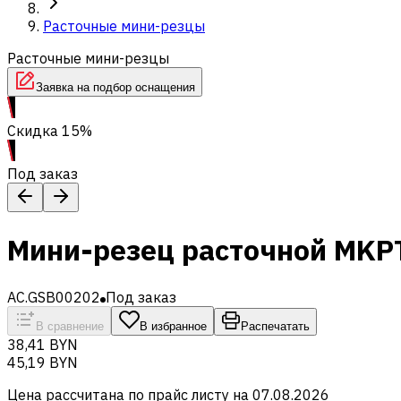
Расточные мини-резцы
Расточные мини-резцы
Заявка на подбор оснащения
Скидка 15%
Под заказ
Мини-резец расточной MKP
AC.GSB00202
Под заказ
В сравнение
В избранное
Распечатать
38,41 BYN
45,19 BYN
Цена рассчитана по прайс листу на
07.08.2026