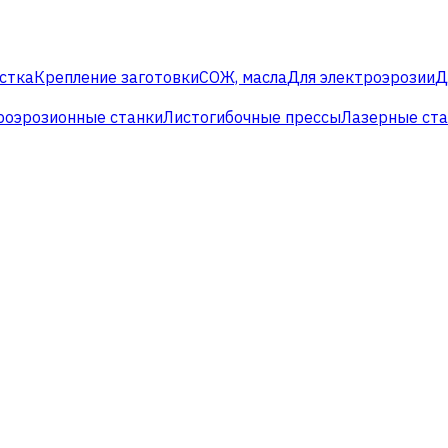
стка
Крепление заготовки
СОЖ, масла
Для электроэрозии
Д
роэрозионные станки
Листогибочные прессы
Лазерные ст