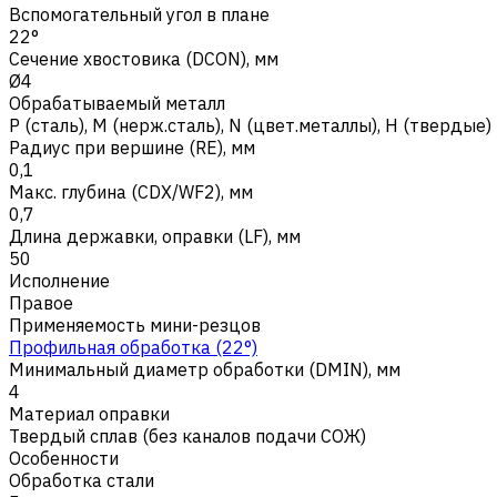
Вспомогательный угол в плане
22°
Сечение хвостовика (DCON), мм
Ø4
Обрабатываемый металл
Р (сталь)
,
M (нерж.сталь)
,
N (цвет.металлы)
,
H (твердые)
Радиус при вершине (RE), мм
0,1
Макс. глубина (CDX/WF2), мм
0,7
Длина державки, оправки (LF), мм
50
Исполнение
Правое
Применяемость мини-резцов
Профильная обработка (22°)
Минимальный диаметр обработки (DMIN), мм
4
Материал оправки
Твердый сплав (без каналов подачи СОЖ)
Особенности
Обработка стали