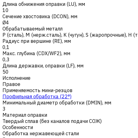
Длина обнижения оправки (LU), мм
10
Сечение хвостовика (DCON), мм
Ø4
Обрабатываемый металл
Р (сталь)
,
M (нерж.сталь)
,
K (чугун)
,
S (жаропрочные)
,
H (
Радиус при вершине (RE), мм
0,1
Макс. глубина (CDX/WF2), мм
0,3
Длина державки, оправки (LF), мм
50
Исполнение
Правое
Применяемость мини-резцов
Профильная обработка (22°)
Минимальный диаметр обработки (DMIN), мм
3
Материал оправки
Твердый сплав (без каналов подачи СОЖ)
Особенности
Обработка нержавеющей стали