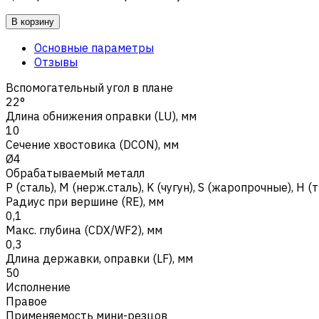
В корзину
Основные параметры
Отзывы
Вспомогательный угол в плане
22°
Длина обнижения оправки (LU), мм
10
Сечение хвостовика (DCON), мм
Ø4
Обрабатываемый металл
Р (сталь)
,
M (нерж.сталь)
,
K (чугун)
,
S (жаропрочные)
,
H (
Радиус при вершине (RE), мм
0,1
Макс. глубина (CDX/WF2), мм
0,3
Длина державки, оправки (LF), мм
50
Исполнение
Правое
Применяемость мини-резцов