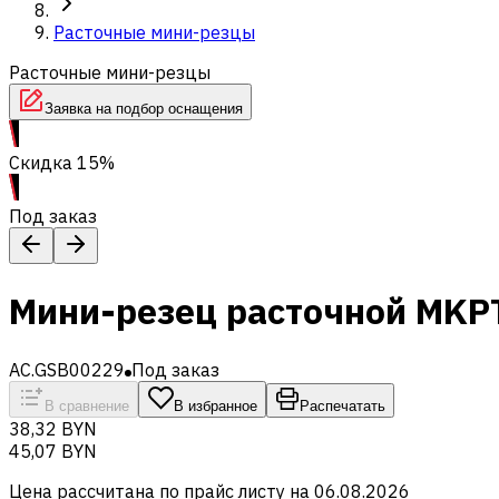
Расточные мини-резцы
Расточные мини-резцы
Заявка на подбор оснащения
Скидка 15%
Под заказ
Мини-резец расточной MKP
AC.GSB00229
Под заказ
В сравнение
В избранное
Распечатать
38,32 BYN
45,07 BYN
Цена рассчитана по прайс листу на
06.08.2026