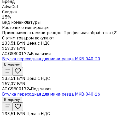
Бренд
AdvaCut
Скидка
15%
Вид номенклатуры
Расточные мини-резцы
Применяемость мини-резцов
:
Профильная обработка (2
С этим товаром покупают
133,51 BYN
Цена с НДС
157,07 BYN
AC.GSB00177
В наличии
Втулка переходная для мини-резца MKB-040-20
В корзину
133,51 BYN
Цена с НДС
157,07 BYN
AC.GSB00172
Под заказ
Втулка переходная для мини-резца MKB-040-16
В корзину
133,51 BYN
Цена с НДС