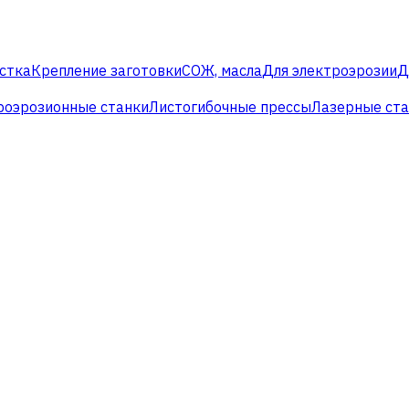
стка
Крепление заготовки
СОЖ, масла
Для электроэрозии
Д
роэрозионные станки
Листогибочные прессы
Лазерные ст