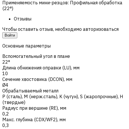
Применяемость мини-резцов
:
Профильная обработка
(22°)
Отзывы
Чтобы оставить отзыв, необходимо авторизоваться
Войти
Основные параметры
Вспомогательный угол в плане
22°
Длина обнижения оправки (LU), мм
10
Сечение хвостовика (DCON), мм
Ø4
Обрабатываемый металл
Р (сталь)
,
M (нерж.сталь)
,
K (чугун)
,
S (жаропрочные)
,
H
(твердые)
Радиус при вершине (RE), мм
0,2
Макс. глубина (CDX/WF2), мм
0,3