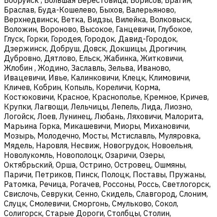
Браслав, Буда-Кошелево, Быхов, Валерьяново,
Верхнедвинск, Ветка, Видзы, Вилейка, Волковыск,
Воложин, Вороново, Высокое, Ганцевичи, Глубокое,
Глуск, Горки, Городея, Городок, Давид-Городок,
Дзержинск, Добруш, Довск, Докшицы, Дрогичин,
Дубровно, Дятлово, Ельск, Жабинка, Житковичи,
Жлобин , Жодино, Заславль, Зельва, Иваново,
Ивацевичи, Ивье, Калинковичи, Клецк, Климовичи,
Кличев, Кобрин, Копыль, Кореличи, Корма,
Костюковичи, Красное, Краснополье, Кремное, Кричев,
Крупки, Лагвощи, Лельчицы, Лепель, Лида, Лиозно,
Логойск, Лоев, Лунинец, Любань, Ляховичи, Малорита,
Марьина Горка, Микашевичи, Миоры, Михановичи,
Мозырь, Молодечно, Мосты, Мстиславль, Муляровка,
Мядель, Наровля, Несвиж, Новогрудок, Новоельня,
Новолукомль, Новополоцк, Озаричи, Озеры,
Октябрьский, Орша, Острино, Островец, Ошмяны,
Паричи, Петриков, Пинск, Полоцк, Поставы, Пружаны,
Ратомка, Речица, Рогачев, Россоны, Россь, Светлогорск,
Свислочь, Севруки, Сенно, Скидель, Славгород, Слоним,
Слуцк, Смолевичи, Сморгонь, Смульково, Сокол,
Солигорск, Старые Дороги, Столбцы, Столин,