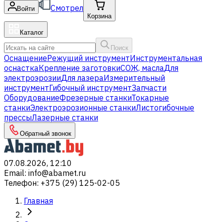
Смотрел
Войти
Корзина
Каталог
Поиск
Оснащение
Режущий инструмент
Инструментальная
оснастка
Крепление заготовки
СОЖ, масла
Для
электроэрозии
Для лазера
Измерительный
инструмент
Гибочный инструмент
Запчасти
Оборудование
Фрезерные станки
Токарные
станки
Электроэрозионные станки
Листогибочные
прессы
Лазерные станки
Обратный звонок
07.08.2026, 12:10
Email
:
info@abamet.ru
Телефон
:
+375 (29) 125-02-05
Главная