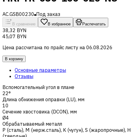
AC.GSB00230
Под заказ
В сравнение
В избранное
Распечатать
38,32 BYN
45,07 BYN
Цена рассчитана по прайс листу на
06.08.2026
В корзину
Основные параметры
Отзывы
Вспомогательный угол в плане
22°
Длина обнижения оправки (LU), мм
10
Сечение хвостовика (DCON), мм
Ø4
Обрабатываемый металл
Р (сталь)
,
M (нерж.сталь)
,
K (чугун)
,
S (жаропрочные)
,
H
(твердые)